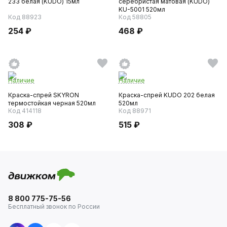
233 белая (KUDO) 15мл
серебристая матовая (KUDO)
KU-5001 520мл
Код 88923
Код 58805
254 ₽
468 ₽
Наличие
Наличие
Краска-спрей SKYRON
Краска-спрей KUDO 202 белая
термостойкая черная 520мл
520мл
Код 414118
Код 88971
308 ₽
515 ₽
8 800 775-75-56
Бесплатный звонок по России