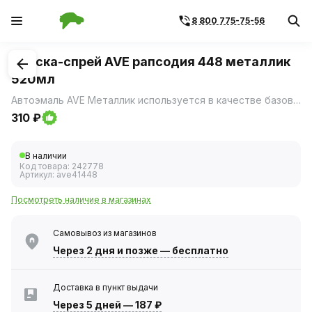
8 800 775-75-56
1
/
3
Краска-спрей AVE рапсодия 448 металлик
520мл
Автоэмаль AVE Металлик используется в качестве базового слоя в двухслойном покрытии с поверхностным прозрачным лаком.
310 ₽
В наличии
Код товара:
242778
Артикул:
ave41448
Посмотреть наличие в магазинах
Самовывоз из магазинов
Через 2 дня
и позже — бесплатно
Доставка в пункт выдачи
Через 5 дней
—
187 ₽