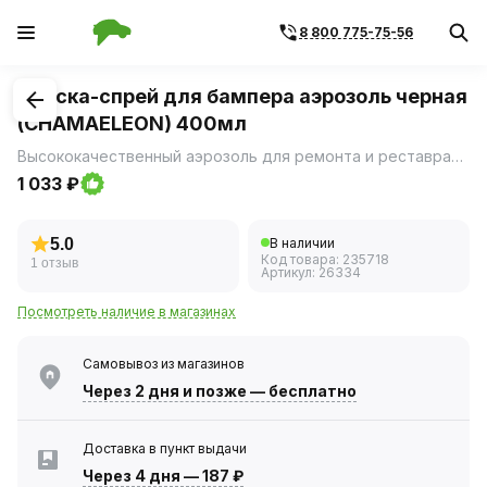
8 800 775-75-56
1
/
1
Краска-спрей для бампера аэрозоль черная
(CHAMAELEON) 400мл
Высококачественный аэрозоль для ремонта и реставрации пластиковых бамперов.
1 033 ₽
5.0
В наличии
Код товара:
235718
1 отзыв
Артикул:
26334
Посмотреть наличие в магазинах
Самовывоз из магазинов
Через 2 дня
и позже — бесплатно
Доставка в пункт выдачи
Через 4 дня
—
187 ₽