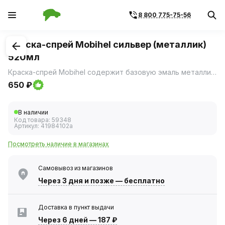
8 800 775-75-56
1
/
1
Краска-спрей Mobihel сильвер (металлик)
520мл
Краска-спрей Mobihel содержит базовую эмаль металлик с оригинальным растворителем HELIOS.
650 ₽
В наличии
Код товара:
59348
Артикул:
41984102а
Посмотреть наличие в магазинах
Самовывоз из магазинов
Через 3 дня
и позже — бесплатно
Доставка в пункт выдачи
Через 6 дней
—
187 ₽