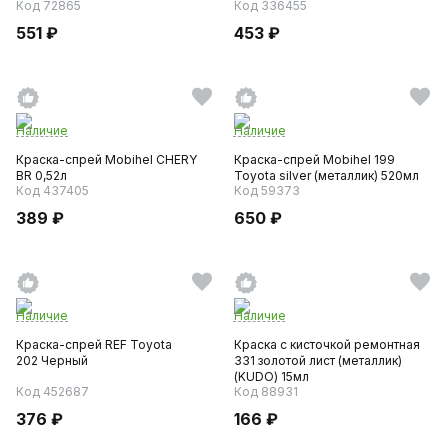
Код 72865
Код 336455
551 ₽
453 ₽
Наличие
Наличие
Краска-спрей Mobihel CHERY
Краска-спрей Mobihel 199
BR 0,52л
Toyota silver (металлик) 520мл
Код 437405
Код 59373
389 ₽
650 ₽
Наличие
Наличие
Краска-спрей REF Toyota
Краска с кисточкой ремонтная
202 Черный
331 золотой лист (металлик)
(KUDO) 15мл
Код 452687
Код 88931
376 ₽
166 ₽