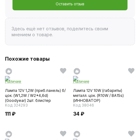
Оставить отзыв
Здесь ещё нет отзывов, поделитесь своим
мнением о товаре.
Похожие товары
Наличие
Наличие
Лампа 12V 1,2W (приб.панель) б/
Лампа 12V 10W (габариты)
цок. (W1,2W / W2*4,6d)
металл. цок. (R10W / ВА15s)
(Goodyear) 2шт. блистер
(ИННОВАТОР)
Код 324293
Код 38046
111 ₽
34 ₽