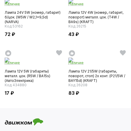
Наличие
Наличие
Лампа 24V 5W (номер, габарит)
Лампа 12V 4W (номер, габарит,
б/цок. (W5W / W2,1x9,5d)
поворот) металл. цок. (T4W /
(NARVA)
BA9s) (KRAFT)
Код 53162
Код 26215
72 ₽
43 ₽
Наличие
Наличие
Лампа 12V 5W (габариты)
Лампа 12V 21/5W (габариты,
металл. цок. (R5W / BA15s)
поворот, стоп) 2х конт. (P21/5W /
(АвтоЭлектрика)
BAY15d) (KRAFT)
Код 434880
Код 26208
17 ₽
83 ₽