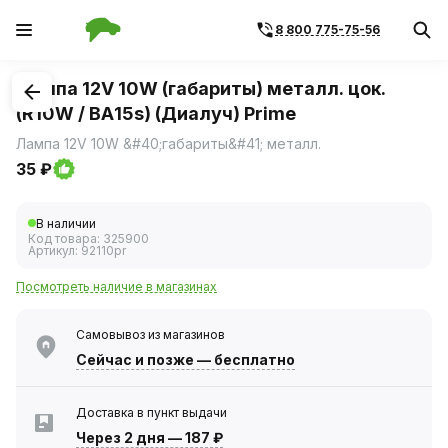
8 800 775-75-56
1
/
1
Лампа 12V 10W (габариты) металл. цок.
(R10W / ВА15s) (Диалуч) Prime
Лампа 12V 10W &#40;габариты&#41; металл.
35 ₽
В наличии
Код товара:
325900
Артикул:
92110pr
Посмотреть наличие в магазинах
Самовывоз из магазинов
Сейчас
и позже — бесплатно
Доставка в пункт выдачи
Через 2 дня
—
187 ₽