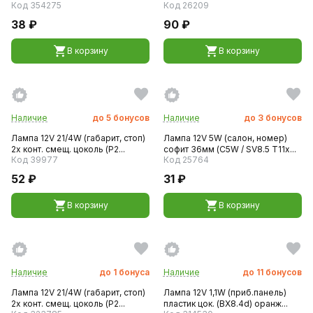
Код 354275
Код 26209
38 ₽
90 ₽
В корзину
В корзину
Наличие
до
5
бонусов
Наличие
до
3
бонусов
Лампа 12V 21/4W (габарит, стоп)
Лампа 12V 5W (салон, номер)
2х конт. смещ. цоколь (P2...
софит 36мм (C5W / SV8.5 T11x...
Код 39977
Код 25764
52 ₽
31 ₽
В корзину
В корзину
Наличие
до
1
бонуса
Наличие
до
11
бонусов
Лампа 12V 21/4W (габарит, стоп)
Лампа 12V 1,1W (приб.панель)
2х конт. смещ. цоколь (P2...
пластик цок. (BX8.4d) оранж...