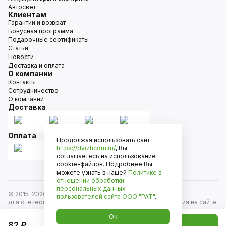
Автосвет
Клиентам
Гарантии и возврат
Бонусная программа
Подарочные сертификаты
Статьи
Новости
Доставка и оплата
О компании
Контакты
Сотрудничество
О компании
Доставка
Оплата
Продолжая использовать сайт
https://dvizhcom.ru/
, Вы
соглашаетесь на использование
cookie-файлов. Подробнее Вы
можете узнать в нашей
Политике в
отношении обработки
персональных данных
© 2015–
2026
Движком — сеть магазинов автозапчастей
пользователей сайта
ООО "РАТ"
.
для отечественных автомобилей и иномарок. Информация на сайте
носит исключительно информационный характер и не является
Ок
публичной офертой, определяемой положениями
82 ₽
Добавить в корзину