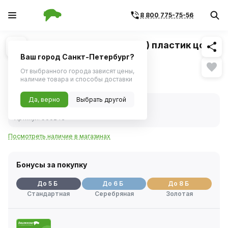
8 800 775-75-56
Похожие
1
/
1
Лампа 12V 1,2W (приб.панель) пластик цок.
(B8.4d) черный (YADA)
Ваш город Санкт-Петербург?
От выбранного города зависят цены,
82 ₽
наличие товара и способы доставки
Да, верно
Выбрать другой
В наличии
Код товара:
45506
Артикул:
900243
Посмотреть наличие в магазинах
Бонусы за покупку
До 5 Б
До 6 Б
До 8 Б
Стандартная
Серебряная
Золотая