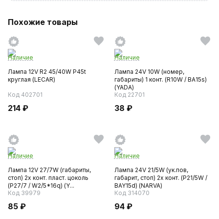
Похожие товары
Наличие
Наличие
Лампа 12V R2 45/40W P45t
Лампа 24V 10W (номер,
круглая (LECAR)
габариты) 1 конт. (R10W / BA15s)
(YADA)
Код 402701
Код 22701
214 ₽
38 ₽
Наличие
Наличие
Лампа 12V 27/7W (габариты,
Лампа 24V 21/5W (ук.пов,
стоп) 2х конт. пласт. цоколь
габарит, стоп) 2х конт. (P21/5W /
(P27/7 / W2/5*16q) (Y...
BAY15d) (NARVA)
Код 39979
Код 314070
85 ₽
94 ₽