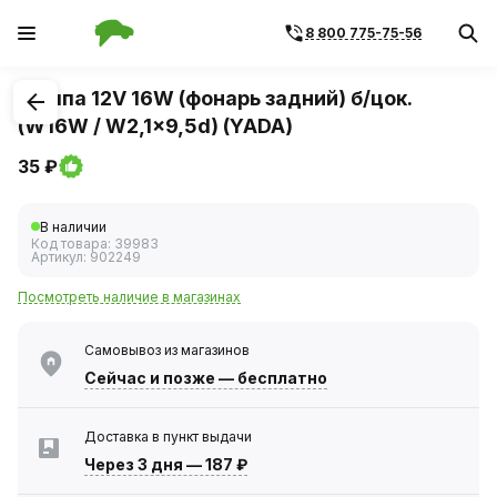
8 800 775-75-56
1
/
1
Лампа 12V 16W (фонарь задний) б/цок.
(W16W / W2,1x9,5d) (YADA)
35 ₽
В наличии
Код товара:
39983
Артикул:
902249
Посмотреть наличие в магазинах
Самовывоз из магазинов
Сейчас
и позже — бесплатно
Доставка в пункт выдачи
Через 3 дня
—
187 ₽