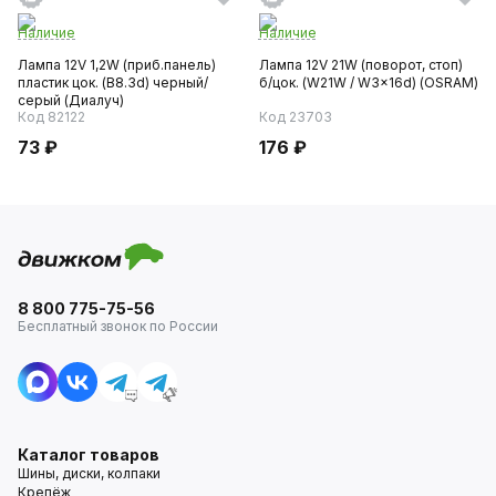
Наличие
Наличие
Лампа 12V 1,2W (приб.панель)
Лампа 12V 21W (поворот, стоп)
пластик цок. (B8.3d) черный/
б/цок. (W21W / W3x16d) (OSRAM)
серый (Диалуч)
Код 82122
Код 23703
73 ₽
176 ₽
8 800 775-75-56
Бесплатный звонок по России
Каталог товаров
Шины, диски, колпаки
Крепёж