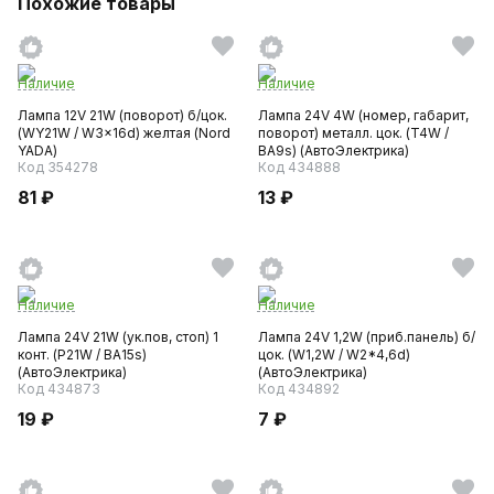
Похожие товары
Наличие
Наличие
Лампа 12V 21W (поворот) б/цок.
Лампа 24V 4W (номер, габарит,
(WY21W / W3x16d) желтая (Nord
поворот) металл. цок. (T4W /
YADA)
BA9s) (АвтоЭлектрика)
Код 354278
Код 434888
81 ₽
13 ₽
Наличие
Наличие
Лампа 24V 21W (ук.пов, стоп) 1
Лампа 24V 1,2W (приб.панель) б/
конт. (P21W / BA15s)
цок. (W1,2W / W2*4,6d)
(АвтоЭлектрика)
(АвтоЭлектрика)
Код 434873
Код 434892
19 ₽
7 ₽