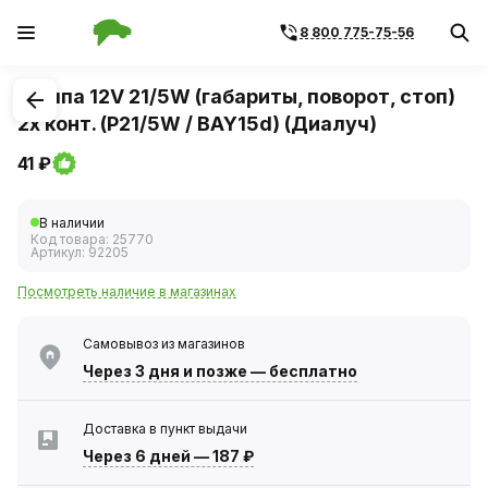
8 800 775-75-56
1
/
1
Лампа 12V 21/5W (габариты, поворот, стоп)
2х конт. (P21/5W / BAY15d) (Диалуч)
41 ₽
В наличии
Код товара:
25770
Артикул:
92205
Посмотреть наличие в магазинах
Самовывоз из магазинов
Через 3 дня
и позже — бесплатно
Доставка в пункт выдачи
Через 6 дней
—
187 ₽