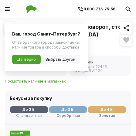
8 800 775-75-56
Похожие
1
/
1
Лампа 12V 21/5W (габариты, поворот, стоп)
2х конт. (P21/5W / BAY15d) (YADA)
Ваш город Санкт-Петербург?
От выбранного города зависят цены,
35 ₽
наличие товара и способы доставки
Да, верно
Выбрать другой
5.0
В наличии
Код товара:
22445
1 отзыв
Артикул:
901404
Посмотреть наличие в магазинах
Бонусы за покупку
До 2 Б
До 3 Б
До 4 Б
Стандартная
Серебряная
Золотая