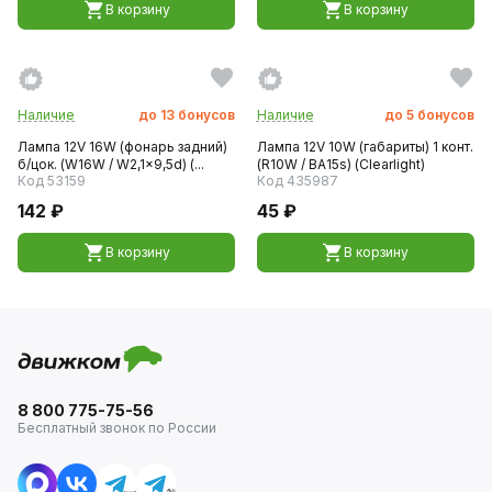
В корзину
В корзину
Наличие
до
13
бонусов
Наличие
до
5
бонусов
Лампа 12V 16W (фонарь задний)
Лампа 12V 10W (габариты) 1 конт.
б/цок. (W16W / W2,1x9,5d) (...
(R10W / BA15s) (Clearlight)
Код 53159
Код 435987
142 ₽
45 ₽
В корзину
В корзину
8 800 775-75-56
Бесплатный звонок по России