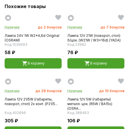
Похожие товары
Наличие
до
2
бонусов
Наличие
до
7
бонусов
Лампа 24V 1W W2*4,6d Original
Лампа 12V 21W (поворот, стоп)
(OSRAM)
б/цок. (W21W / W3x16d) (YADA)
Код 1029993
Код 23982
58 ₽
76 ₽
В корзину
В корзину
Наличие
до
28
бонусов
Наличие
до
10
бонусов
Лампа 12V 21/5W (габариты,
Лампа 12V 5W (габариты)
поворот, стоп) 2х конт. (P21/5...
металл. цок. (R5W / BA15s)
(OSRA...
Код 402696
Код 388463
305 ₽
106 ₽