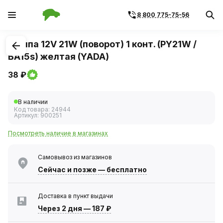
8 800 775-75-56
1
/
1
Лампа 12V 21W (поворот) 1 конт. (PY21W /
BA15s) желтая (YADA)
38 ₽
В наличии
Код товара:
24944
Артикул:
900251
Посмотреть наличие в магазинах
Самовывоз из магазинов
Сейчас
и позже — бесплатно
Доставка в пункт выдачи
Через 2 дня
—
187 ₽