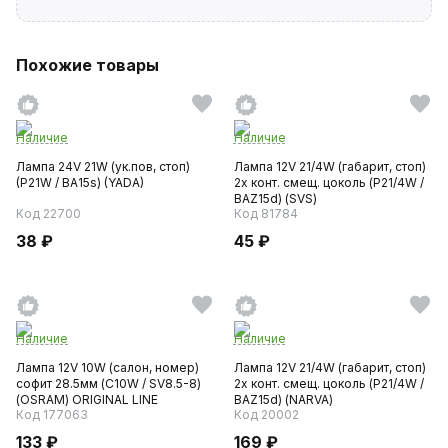
Похожие товары
Наличие
Наличие
Лампа 24V 21W (ук.пов, стоп)
Лампа 12V 21/4W (габарит, стоп)
(P21W / BA15s) (YADA)
2х конт. смещ. цоколь (P21/4W /
BAZ15d) (SVS)
Код 22700
Код 81784
38 ₽
45 ₽
Наличие
Наличие
Лампа 12V 10W (салон, номер)
Лампа 12V 21/4W (габарит, стоп)
софит 28.5мм (C10W / SV8.5-8)
2х конт. смещ. цоколь (P21/4W /
(OSRAM) ORIGINAL LINE
BAZ15d) (NARVA)
Код 177063
Код 20002
133 ₽
169 ₽