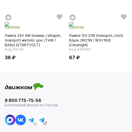
Наличие
Наличие
Лампа 24V 4W (номер, габарит,
Лампа 12V 21W (поворот, стоп)
поворот) металл. цок. (T4W /
б/цок. (W21W / W3x16d)
BA9s) (STARTVOLT)
(Clearlight)
Код 41439
Код 435990
36 ₽
67 ₽
8 800 775-75-56
Бесплатный звонок по России