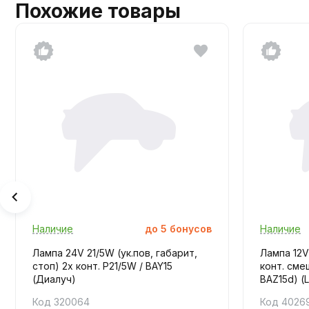
Похожие товары
Наличие
до
5
бонусов
Наличие
Лампа 24V 21/5W (ук.пов, габарит,
Лампа 12V
стоп) 2х конт. P21/5W / BAY15
конт. сме
(Диалуч)
BAZ15d) (L
Код 320064
Код 4026