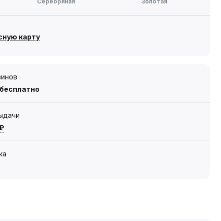
Серебряная
Золотая
сную карту
зинов
 бесплатно
выдачи
 ₽
ка