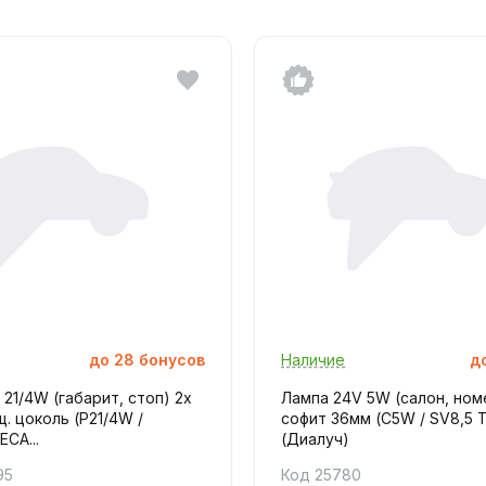
до
28
бонусов
Наличие
д
 21/4W (габарит, стоп) 2х
Лампа 24V 5W (салон, ном
щ. цоколь (P21/4W /
софит 36мм (C5W / SV8,5 T
ECA...
(Диалуч)
95
Код 25780