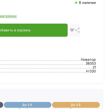
В наличии
магазинах
обавить в корзину
Новатор
38053
21
Н 030
До 2 Б
До 2 Б