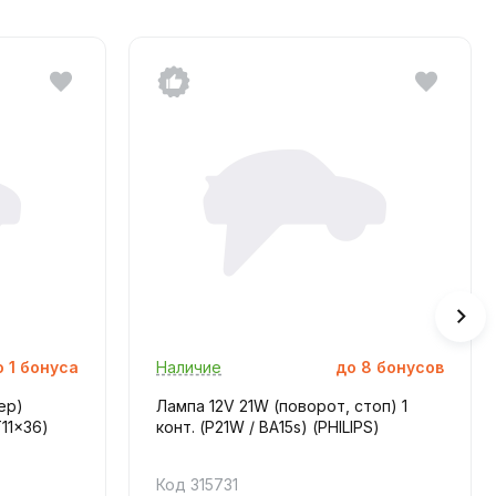
о
1
бонуса
Наличие
до
8
бонусов
ер)
Лампа 12V 21W (поворот, стоп) 1
11x36)
конт. (P21W / BA15s) (PНILIPS)
Код 315731