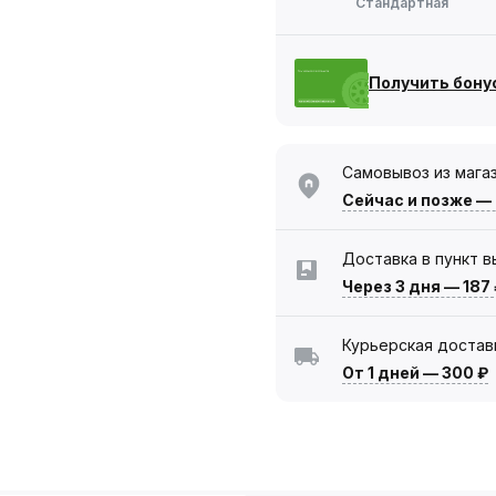
Стандартная
Получить бону
Самовывоз из мага
Сейчас
и позже —
Доставка в пункт 
Через 3 дня
—
187
Курьерская достав
От 1 дней
—
300 ₽