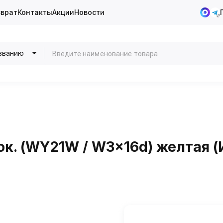
зврат
Контакты
Акции
Новости
званию
цок. (WY21W / W3x16d) желтая