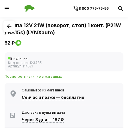
8 800 775-75-56
1
/
1
Лампа 12V 21W (поворот, стоп) 1 конт. (P21W
/ BA15s) (LYNXauto)
52 ₽
В наличии
Код товара:
123435
Артикул:
l14521
Посмотреть наличие в магазинах
Самовывоз из магазинов
Сейчас
и позже — бесплатно
Доставка в пункт выдачи
Через 3 дня
—
187 ₽