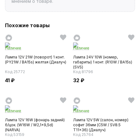
мнением о товаре.
Похожие товары
Наличие
Наличие
Лампа 12V 21W (поворот) 1 конт.
Лампа 24V 10W (номер,
(PY21W / BA15s) желтая (Диалуч)
габариты) 1 конт. (R10W / BA15s)
(SVS)
Код 25772
Код 81796
41 ₽
32 ₽
Наличие
Наличие
Лампа 12V 16W (фонарь задний)
Лампа 12V 5W (салон, номер)
б/цок. (W16W / W2,1x9,5d)
софит 36мм (C5W / SV8.5
(NARVA)
T11x36) (Диалуч)
Код 53159
Код 25764