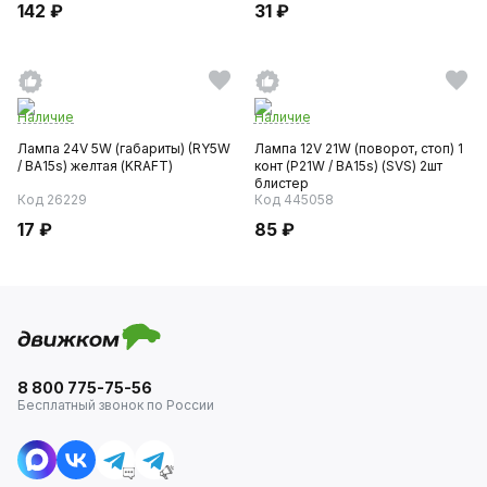
142 ₽
31 ₽
Наличие
Наличие
Лампа 24V 5W (габариты) (RY5W
Лампа 12V 21W (поворот, стоп) 1
/ BA15s) желтая (KRAFT)
конт (P21W / BA15s) (SVS) 2шт
блистер
Код 26229
Код 445058
17 ₽
85 ₽
8 800 775-75-56
Бесплатный звонок по России