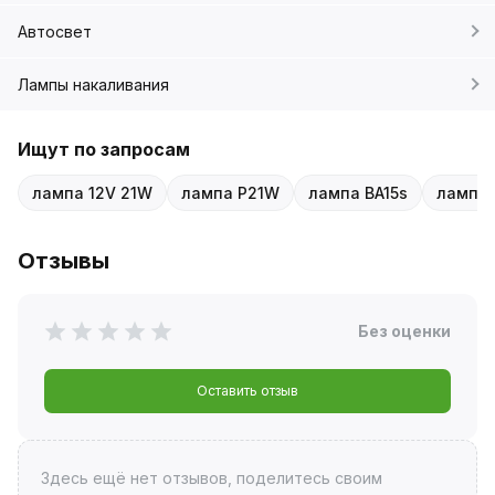
Автосвет
Лампы накаливания
Ищут по запросам
лампа 12V 21W
лампа P21W
лампа BA15s
лампа 
Отзывы
Без оценки
Оставить отзыв
Здесь ещё нет отзывов, поделитесь своим