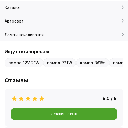
Каталог
Автосвет
Лампы накаливания
Ищут по запросам
лампа 12V 21W
лампа P21W
лампа BA15s
лампа 
Отзывы
5.0 / 5
Оставить отзыв