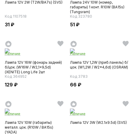
Лампа 12V 2W (T2W/BA7s) (SVS)
Лампа 24V 10W (номер,
габариты) 1 конт. R10W (BA15s)
(Tungsram)
Код 1107518
Код 323780
31 ₽
51 ₽
Наличие
Наличие
Лампа 12V 16W (фонарь задний)
Лампа 12V 1,2W (приб.панель) б/
б/цок. (W16W / W2,1x9,5d)
цок. (W1,2W / W2*4,6d) (OSRAM)
(XENITE) Long Life 2шт
Код 364952
Код 3783
129 ₽
66 ₽
Наличие
Наличие
Лампа 12V 10W (габариты)
Лампа 12V 3W (W2.1х9.5d) (SVS)
металл. цок. (R10W / ВА15s)
(YADA)