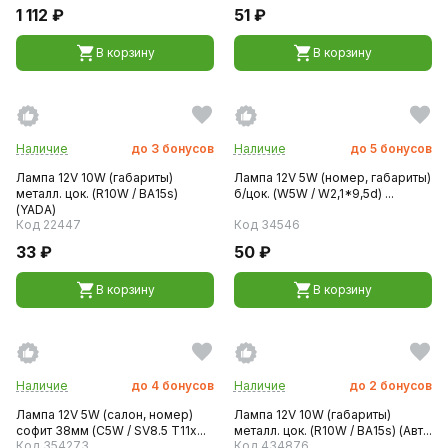
1 112 ₽
51 ₽
В корзину
В корзину
Наличие
до
3
бонусов
Наличие
до
5
бонусов
Лампа 12V 10W (габариты)
Лампа 12V 5W (номер, габариты)
металл. цок. (R10W / ВА15s)
б/цок. (W5W / W2,1*9,5d) ...
(YADA)
Код 22447
Код 34546
33 ₽
50 ₽
В корзину
В корзину
Наличие
до
4
бонусов
Наличие
до
2
бонусов
Лампа 12V 5W (салон, номер)
Лампа 12V 10W (габариты)
софит 38мм (C5W / SV8.5 T11x...
металл. цок. (R10W / ВА15s) (Авт...
Код 354273
Код 434876