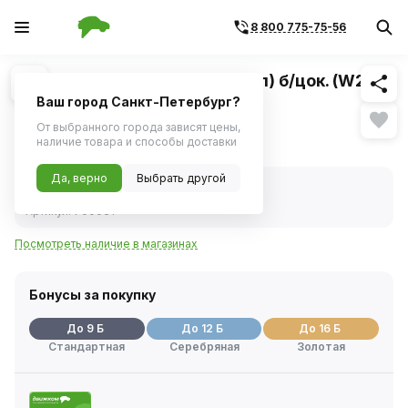
8 800 775-75-56
Похожие
1
/
1
Лампа 12V 21W (поворот, стоп) б/цок. (W21W
/ W3x16d) (KRAFT)
Ваш город Санкт-Петербург?
От выбранного города зависят цены,
171 ₽
наличие товара и способы доставки
Да, верно
Выбрать другой
В наличии
Код товара:
26217
Артикул:
700031
Посмотреть наличие в магазинах
Бонусы за покупку
До 9 Б
До 12 Б
До 16 Б
Стандартная
Серебряная
Золотая