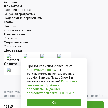
Автосвет
Клиентам
Гарантии и возврат
Бонусная программа
Подарочные сертификаты
Статьи
Новости
Доставка и оплата
О компании
Контакты
Сотрудничество
О компании
Доставка
Оплата
Продолжая использовать сайт
https://dvizhcom.ru/
, Вы
соглашаетесь на использование
cookie-файлов. Подробнее Вы
можете узнать в нашей
Политике в
отношении обработки
персональных данных
© 2015–
2026
Движком — сеть магазинов автозапчастей
пользователей сайта
ООО "РАТ"
.
для отечественных автомобилей и иномарок. Информация на сайте
носит исключительно информационный характер и не является
Ок
публичной офертой, определяемой положениями
171 ₽
Добавить в корзину
ст. 437 Гражданского кодекса РФ. Все права защищены.