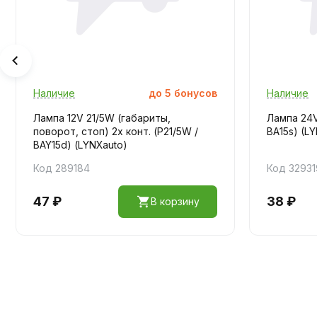
Наличие
до
5
бонусов
Наличие
Лампа 12V 21/5W (габариты,
Лампа 24V
поворот, стоп) 2х конт. (P21/5W /
BA15s) (L
BAY15d) (LYNXauto)
Код 289184
Код 32931
47 ₽
38 ₽
В корзину