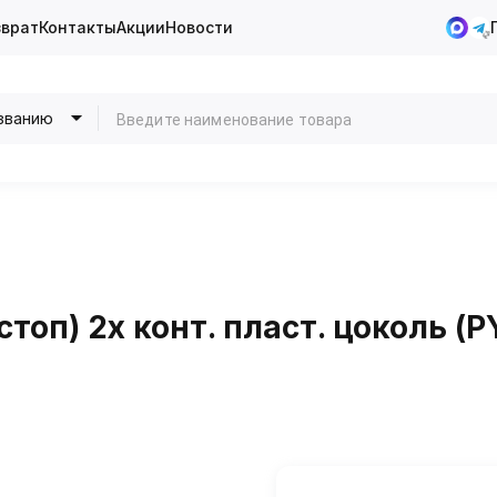
зврат
Контакты
Акции
Новости
званию
топ) 2х конт. пласт. цоколь (