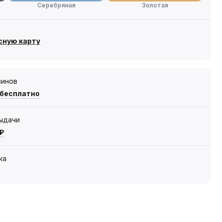
Серебряная
Золотая
сную карту
зинов
 бесплатно
выдачи
 ₽
ка