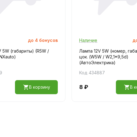
до
4
бонусов
Наличие
д
 5W (габариты) (R5W /
Лампа 12V 5W (номер, габа
YNXauto)
цок. (W5W / W2,1*9,5d)
(АвтоЭлектрика)
9
Код 434887
8 ₽
В корзину
В к