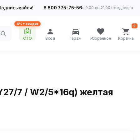
Подписывайся!
8 800 775-75-56
с 9:00 до 21:00 ежедневно
4%+ скидка
0
СТО
Вход
Гараж
Избранное
Корзина
PY27/7 / W2/5*16q) желтая