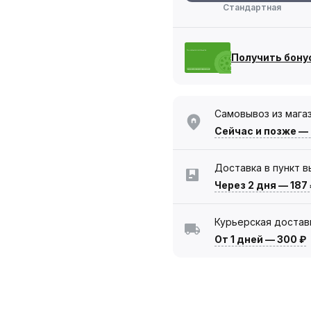
Стандартная
Получить бону
Самовывоз из мага
Сейчас
и позже —
Доставка в пункт 
Через 2 дня
—
187
Курьерская достав
От 1 дней
—
300 ₽