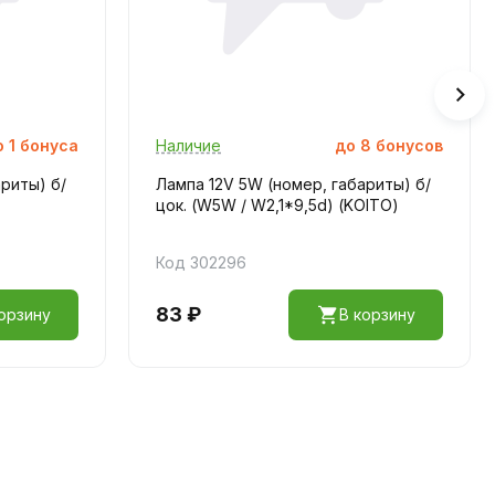
о
1
бонуса
Наличие
до
8
бонусов
риты) б/
Лампа 12V 5W (номер, габариты) б/
цок. (W5W / W2,1*9,5d) (KOITO)
Код 302296
83 ₽
орзину
В корзину