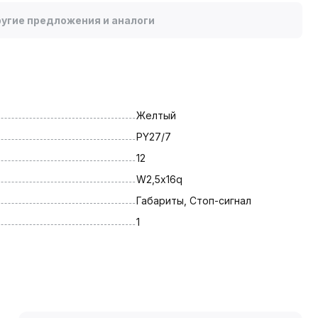
угие предложения и аналоги
Желтый
PY27/7
12
W2,5х16q
Габариты, Стоп-сигнал
1