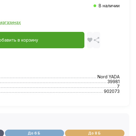
В наличии
магазинах
обавить в корзину
Nord YADA
39981
7
902073
До 6 Б
До 8 Б