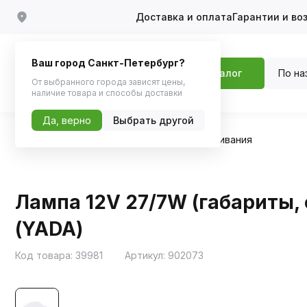
Доставка и оплата
Гарантии и во
Ваш город Санкт-Петербург?
По на
Каталог
От выбранного города зависят цены,
наличие товара и способы доставки
Да, верно
Выбрать другой
Главная
Каталог
Автосвет
Лампы накаливания
Лампа 12V 27/7W (габариты, с
(YADA)
Код товара:
39981
Артикул:
902073