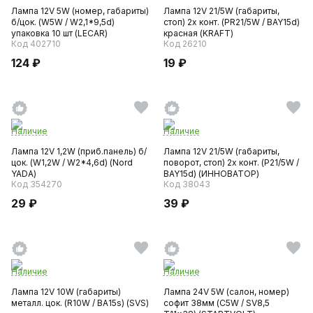
Лампа 12V 5W (номер, габариты)
Лампа 12V 21/5W (габариты,
б/цок. (W5W / W2,1*9,5d)
стоп) 2х конт. (PR21/5W / BAY15d)
упаковка 10 шт (LECAR)
красная (KRAFT)
Код 402710
Код 26210
124 ₽
19 ₽
Наличие
Наличие
Лампа 12V 1,2W (приб.панель) б/
Лампа 12V 21/5W (габариты,
цок. (W1,2W / W2*4,6d) (Nord
поворот, стоп) 2х конт. (P21/5W /
YADA)
BAY15d) (ИННОВАТОР)
Код 354270
Код 38043
29 ₽
39 ₽
Наличие
Наличие
Лампа 12V 10W (габариты)
Лампа 24V 5W (салон, номер)
металл. цок. (R10W / ВА15s) (SVS)
софит 38мм (C5W / SV8,5