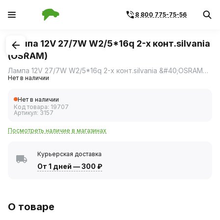
8 800 775-75-56
1
/
1
Лампа 12V 27/7W W2/5*16q 2-х конт.silvania
(OSRAM)
Лампа 12V 27/7W W2/5*16q 2-х конт.silvania &#40;OSRAM&#41;
Нет в наличии
Нет в наличии
Код товара:
19707
Артикул:
3157
Посмотреть наличие в магазинах
Курьерская доставка
От 1 дней
—
300 ₽
О товаре