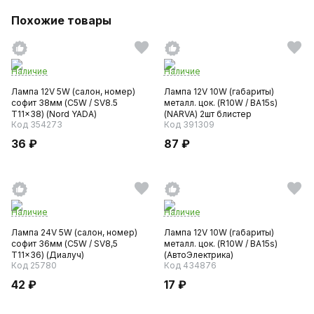
Похожие товары
Наличие
Наличие
Лампа 12V 5W (салон, номер)
Лампа 12V 10W (габариты)
софит 38мм (C5W / SV8.5
металл. цок. (R10W / ВА15s)
T11x38) (Nord YADA)
(NARVA) 2шт блистер
Код 354273
Код 391309
36 ₽
87 ₽
Наличие
Наличие
Лампа 24V 5W (салон, номер)
Лампа 12V 10W (габариты)
софит 36мм (C5W / SV8,5
металл. цок. (R10W / ВА15s)
T11x36) (Диалуч)
(АвтоЭлектрика)
Код 25780
Код 434876
42 ₽
17 ₽