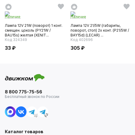
Наличие
Наличие
Лампа 12V 21W (поворот) 1 конт.
Лампа 12V 21/5W (габариты,
смещен. цоколь (PY21W /
поворот, стоп) 2х конт. (P21/5W /
BAU15s) желтая (XENIT...
BAY15d) (LECAR) ...
Код 324349
Код 402696
33 ₽
305 ₽
8 800 775-75-56
Бесплатный звонок по России
Каталог товаров