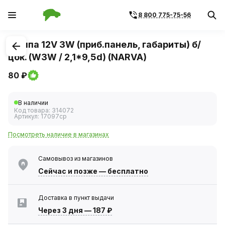
8 800 775-75-56
1
/
1
Лампа 12V 3W (приб.панель, габариты) б/
цок. (W3W / 2,1*9,5d) (NARVA)
80 ₽
В наличии
Код товара:
314072
Артикул:
17097ср
Посмотреть наличие в магазинах
Самовывоз из магазинов
Сейчас
и позже — бесплатно
Доставка в пункт выдачи
Через 3 дня
—
187 ₽