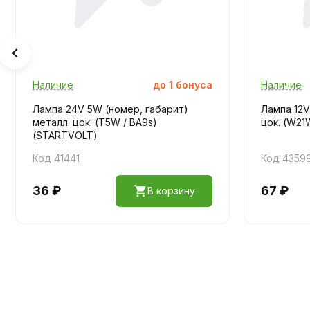
Наличие
до
1
бонуса
Наличие
Лампа 24V 5W (номер, габарит)
Лампа 12V
металл. цок. (T5W / BA9s)
цок. (W21W
(STARTVOLT)
Код 41441
Код 4359
36 ₽
67 ₽
В корзину