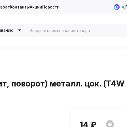
зврат
Контакты
Акции
Новости
званию
т, поворот) металл. цок. (T4W 
14 ₽