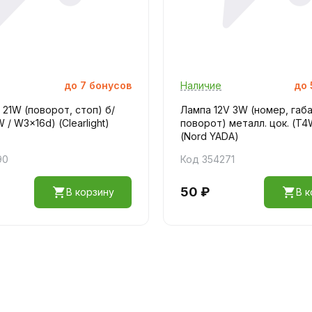
до
7
бонусов
Наличие
до
 21W (поворот, стоп) б/
Лампа 12V 3W (номер, габа
 / W3x16d) (Clearlight)
поворот) металл. цок. (T4
(Nord YADA)
90
Код 354271
50 ₽
В корзину
В к