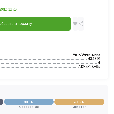
магазинах
обавить в корзину
АвтоЭлектрика
434891
4
А12-4-1 BA9s
До 1 Б
До 2 Б
Серебряная
Золотая