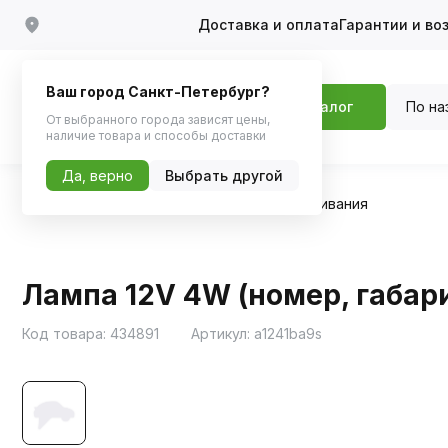
Доставка и оплата
Гарантии и во
Ваш город Санкт-Петербург?
По на
Каталог
От выбранного города зависят цены,
наличие товара и способы доставки
Да, верно
Выбрать другой
Главная
Каталог
Автосвет
Лампы накаливания
Лампа 12V 4W (номер, габари
Код товара:
434891
Артикул:
а1241ba9s