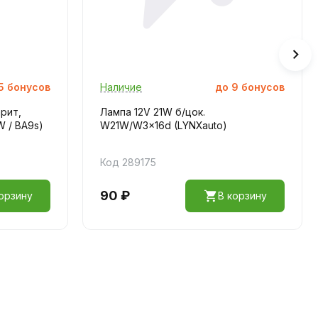
5
бонусов
Наличие
до
9
бонусов
рит,
Лампа 12V 21W б/цок.
W / BA9s)
W21W/W3x16d (LYNXauto)
Код 289175
90 ₽
орзину
В корзину