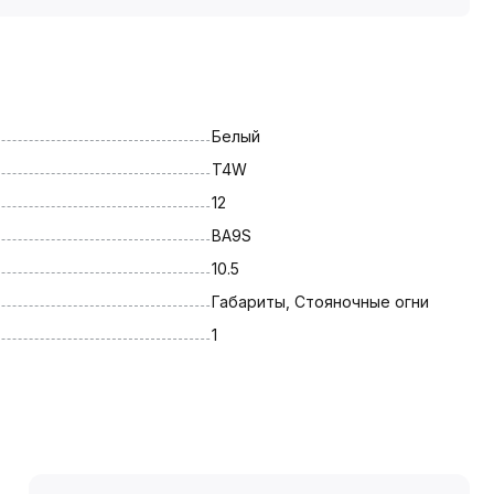
Белый
T4W
12
BA9S
10.5
Габариты, Стояночные огни
1