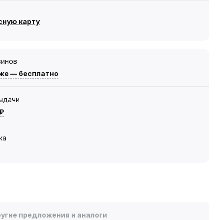
сную карту
зинов
же — бесплатно
выдачи
 ₽
ка
угие предложения и аналоги