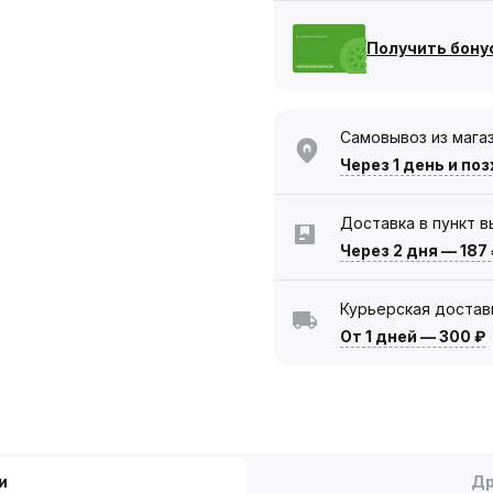
Получить бону
Самовывоз из мага
Через 1 день
и поз
Доставка в пункт 
Через 2 дня
—
187
Курьерская достав
От 1 дней
—
300 ₽
и
Др