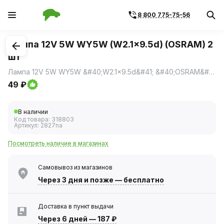
8 800 775-75-56
1
/
1
Лампа 12V 5W WY5W (W2.1x9.5d) (OSRAM) 2
шт
Лампа 12V 5W WY5W &#40;W2.1x9.5d&#41; &#40;OSRAM&#41; 2 шт
49 ₽
В наличии
Код товара:
318803
Артикул:
2827na
Посмотреть наличие в магазинах
Самовывоз из магазинов
Через 3 дня
и позже — бесплатно
Доставка в пункт выдачи
Через 6 дней
—
187 ₽