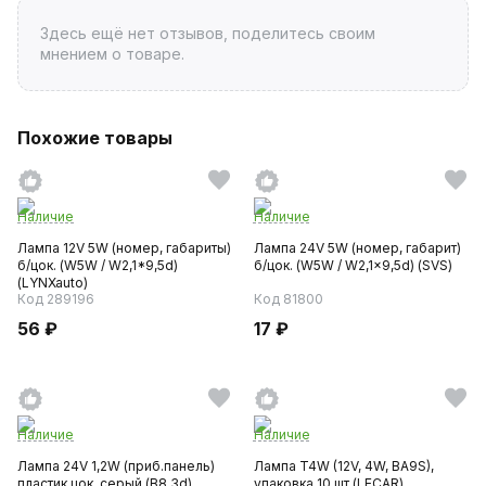
Здесь ещё нет отзывов, поделитесь своим
мнением о товаре.
Похожие товары
Наличие
Наличие
Лампа 12V 5W (номер, габариты)
Лампа 24V 5W (номер, габарит)
б/цок. (W5W / W2,1*9,5d)
б/цок. (W5W / W2,1x9,5d) (SVS)
(LYNXauto)
Код 289196
Код 81800
56 ₽
17 ₽
Наличие
Наличие
Лампа 24V 1,2W (приб.панель)
Лампа T4W (12V, 4W, BA9S),
пластик цок. серый (B8.3d)
упаковка 10 шт (LECAR)