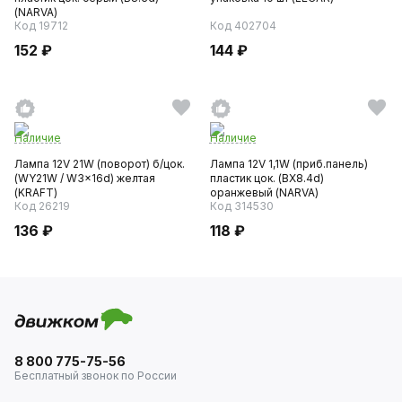
(NARVA)
Код 19712
Код 402704
152 ₽
144 ₽
Наличие
Наличие
Лампа 12V 21W (поворот) б/цок.
Лампа 12V 1,1W (приб.панель)
(WY21W / W3x16d) желтая
пластик цок. (BX8.4d)
(KRAFT)
оранжевый (NARVA)
Код 26219
Код 314530
136 ₽
118 ₽
8 800 775-75-56
Бесплатный звонок по России