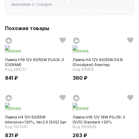
мнением о товаре.
Похожие товары
Наличие
Наличие
Лампа H19 12V 60/55W PU43t-3
Лампа H4 12V 60/55W P43t
(OSRAM)
(Goodyear) блистер
Код 286217
Код 415855
841 ₽
360 ₽
Наличие
Наличие
Лампа H4 12V 60/55W
Лампа H16 12V 19W PGJ19-3
Intensive+130%, Ver.2.0 (SVS) 2шт
(SVS) Standard +30%
Код 1107491
Код 1059545
831 ₽
263 ₽