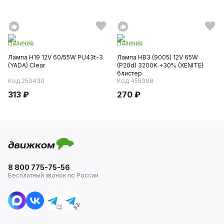
Наличие
Наличие
Лампа H19 12V 60/55W PU43t-3
Лампа HB3 (9005) 12V 65W
(YADA) Clear
(P20d) 3200K +30% (XENITE)
блистер
Код 250430
Код 455098
313 ₽
270 ₽
8 800 775-75-56
Бесплатный звонок по России