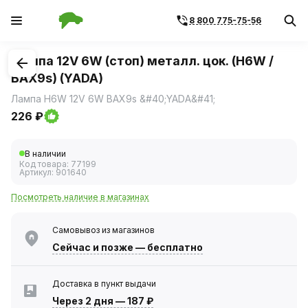
8 800 775-75-56
1
/
1
Лампа 12V 6W (стоп) металл. цок. (H6W /
BAX9s) (YADA)
Лампа H6W 12V 6W BAX9s &#40;YADA&#41;
226 ₽
В наличии
Код товара:
77199
Артикул:
901640
Посмотреть наличие в магазинах
Самовывоз из магазинов
Сейчас
и позже — бесплатно
Доставка в пункт выдачи
Через 2 дня
—
187 ₽