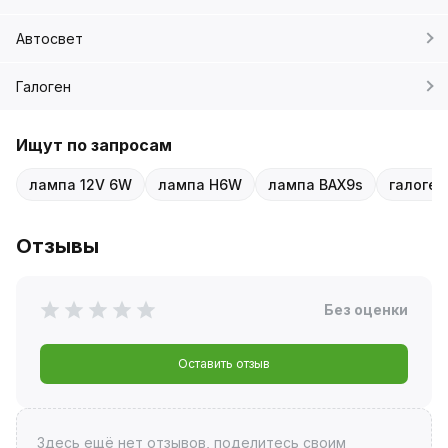
Автосвет
Галоген
Ищут по запросам
лампа 12V 6W
лампа H6W
лампа BAX9s
галоген
Отзывы
Без оценки
Оставить отзыв
Здесь ещё нет отзывов, поделитесь своим