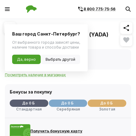
8 800 775-75-56
Похожие
1
/
1
Лампа 12V C5W SV8.5 T11x41
(салон,номерной знак) софит (YADA)
Ваш город Санкт-Петербург?
Нет в наличии
От выбранного города зависят цены,
наличие товара и способы доставки
Нет в наличии
Да, верно
Выбрать другой
Код товара:
45477
Артикул:
901997
Посмотреть наличие в магазинах
Бонусы за покупку
До 0 Б
До 0 Б
До 0 Б
Стандартная
Серебряная
Золотая
Получить бонусную карту