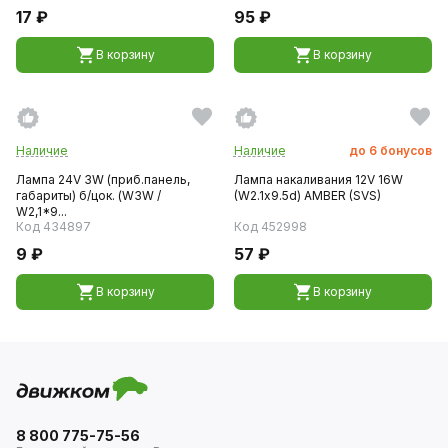
17 ₽
95 ₽
В корзину
В корзину
Наличие
Наличие
до
6
бонусов
Лампа 24V 3W (приб.панель,
Лампа накаливания 12V 16W
габариты) б/цок. (W3W /
(W2.1х9.5d) AMBER (SVS)
W2,1*9...
Код 434897
Код 452998
9 ₽
57 ₽
В корзину
В корзину
8 800 775-75-56