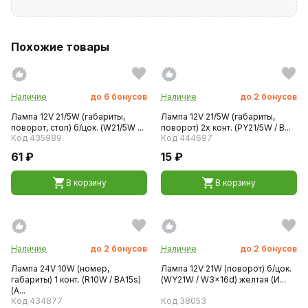
Похожие товары
Наличие
до
6
бонусов
Наличие
до
2
бонусов
Лампа 12V 21/5W (габариты,
Лампа 12V 21/5W (габариты,
поворот, стоп) б/цок. (W21/5W ...
поворот) 2х конт. (PY21/5W / B...
Код 435989
Код 444697
61 ₽
15 ₽
В корзину
В корзину
Наличие
до
2
бонусов
Наличие
до
2
бонусов
Лампа 24V 10W (номер,
Лампа 12V 21W (поворот) б/цок.
габариты) 1 конт. (R10W / BA15s)
(WY21W / W3x16d) желтая (И...
(А...
Код 434877
Код 38053