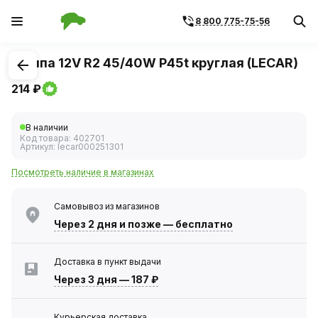
8 800 775-75-56
1
/
2
Лампа 12V R2 45/40W P45t круглая (LECAR)
214 ₽
В наличии
Код товара:
402701
Артикул:
lecar000251301
Посмотреть наличие в магазинах
Самовывоз из магазинов
Через 2 дня
и позже — бесплатно
Доставка в пункт выдачи
Через 3 дня
—
187 ₽
Курьерская доставка