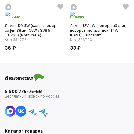
Наличие
Наличие
Лампа 12V 5W (салон, номер)
Лампа 12V 4W (номер, габарит,
софит 38мм (C5W / SV8.5
поворот) металл. цок. T4W
T11x38) (Nord YADA)
(BA9s) (Tungsram)
Код 354273
Код 323790
36 ₽
33 ₽
8 800 775-75-56
Бесплатный звонок по России
Каталог товаров