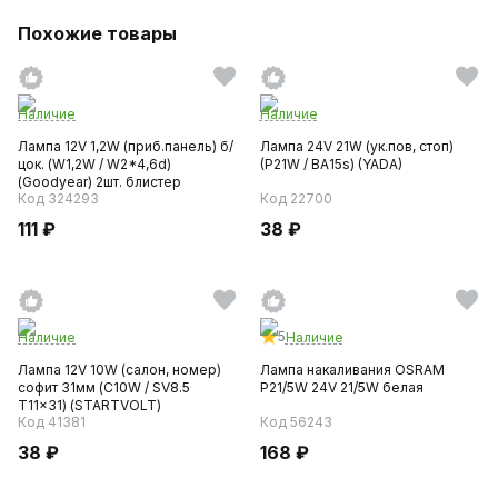
Похожие товары
Наличие
Наличие
Лампа 12V 1,2W (приб.панель) б/
Лампа 24V 21W (ук.пов, стоп)
цок. (W1,2W / W2*4,6d)
(P21W / BA15s) (YADA)
(Goodyear) 2шт. блистер
Код 324293
Код 22700
111 ₽
38 ₽
5
Наличие
Наличие
Лампа 12V 10W (салон, номер)
Лампа накаливания OSRAM
софит 31мм (C10W / SV8.5
P21/5W 24V 21/5W белая
T11x31) (STARTVOLT)
Код 41381
Код 56243
38 ₽
168 ₽