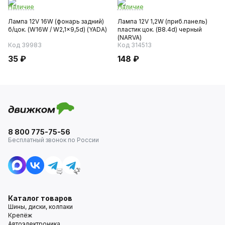
Наличие
Наличие
Лампа 12V 16W (фонарь задний)
Лампа 12V 1,2W (приб.панель)
б/цок. (W16W / W2,1x9,5d) (YADA)
пластик цок. (B8.4d) черный
(NARVA)
Код 39983
Код 314513
35 ₽
148 ₽
8 800 775-75-56
Бесплатный звонок по России
Каталог товаров
Шины, диски, колпаки
Крепёж
Автоэлектроника