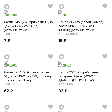
Наличие
Наличие
Лампа 24V 1,2W (приб.панель) б/
Лампа 24V 5W (салон, номер)
цок. (W1,2W / W2*4,6d)
софит 38мм (C5W / SV8,5
(АвтоЭлектрика)
T11x38) (АвтоЭлектрика)
Код 434892
Код 434894
7 ₽
15 ₽
Наличие
Наличие
Лампа 12V 16W (фонарь задний)
Лампа 12V 3W (приб.панель,
б/цок. WY16W (W2,1x9,5d) Long
габариты) б/цок. (W3W /
Life желтый (Tung...
2,1*9,5d) (ИННОВАТОР)
Код 323779
Код 38051
62 ₽
33 ₽