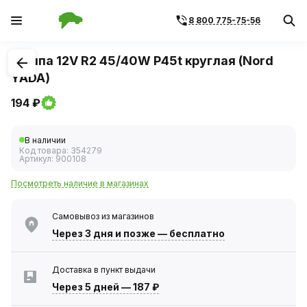
8 800 775-75-56
1
/
1
Лампа 12V R2 45/40W P45t круглая (Nord
YADA)
194 ₽
В наличии
Код товара:
354279
Артикул:
900108
Посмотреть наличие в магазинах
Самовывоз из магазинов
Через 3 дня
и позже — бесплатно
Доставка в пункт выдачи
Через 5 дней
—
187 ₽