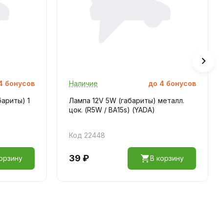
4
бонусов
Наличие
до
4
бонусов
бариты) 1
Лампа 12V 5W (габариты) металл.
цок. (R5W / BA15s) (YADA)
Код 22448
39 ₽
орзину
В корзину