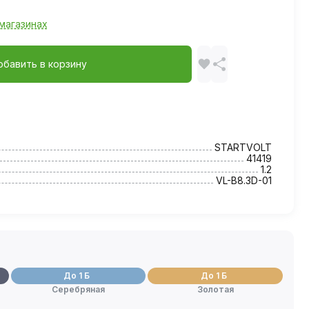
магазинах
обавить в корзину
STARTVOLT
41419
1.2
VL-B8.3D-01
До 1 Б
До 1 Б
Серебряная
Золотая