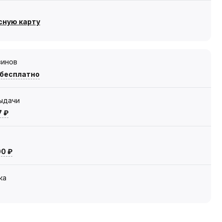
сную карту
зинов
 бесплатно
выдачи
7 ₽
00 ₽
ка