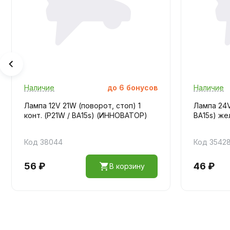
Наличие
до
6
бонусов
Наличие
Лампа 12V 21W (поворот, стоп) 1
Лампа 24V
конт. (P21W / BA15s) (ИННОВАТОР)
BA15s) же
Код 38044
Код 3542
56 ₽
46 ₽
В корзину