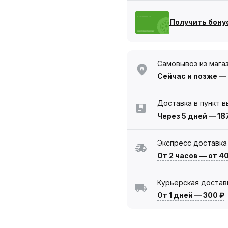
Получить бону
Самовывоз из мага
Сейчас
и позже —
Доставка в пункт 
Через 5 дней
—
18
Экспресс доставка
От 2 часов
—
от 4
Курьерская достав
От 1 дней
—
300 ₽