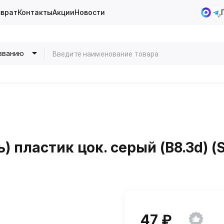
зврат
Контакты
Акции
Новости
званию
) пластик цок. серый (B8.3d) 
47 ₽