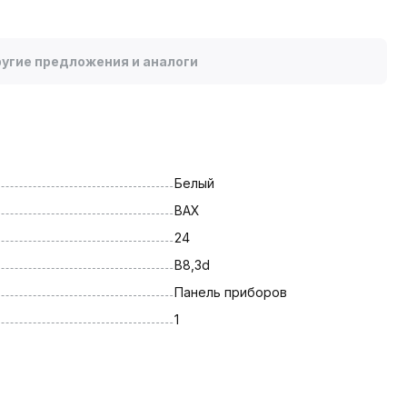
угие предложения и аналоги
Белый
BAX
24
B8,3d
Панель приборов
1