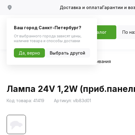
Доставка и оплата
Гарантии и во
Ваш город Санкт-Петербург?
По на
Каталог
От выбранного города зависят цены,
наличие товара и способы доставки
Да, верно
Выбрать другой
Главная
Каталог
Автосвет
Лампы накаливания
Лампа 24V 1,2W (приб.панель
Код товара:
41419
Артикул:
vlb83d01