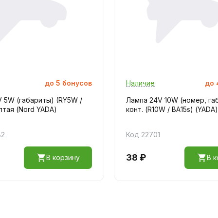
до
5
бонусов
Наличие
до
 5W (габариты) (RY5W /
Лампа 24V 10W (номер, га
лтая (Nord YADA)
конт. (R10W / BA15s) (YADA)
82
Код 22701
38 ₽
В корзину
В к