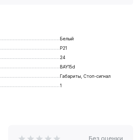
Белый
P21
24
BAY15d
Габариты, Стоп-сигнал
1
Без оценки