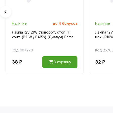
Наличие
до
4
бонусов
Наличие
Лампа 12V 21W (поворот, стоп) 1
Лампа 12V
конт. (P21W / BA15s) (Диалуч) Prime
цок. (R10W
Код 407270
Код 2576
38 ₽
32 ₽
В корзину