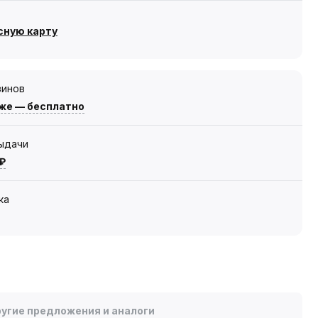
сную карту
зинов
же — бесплатно
выдачи
 ₽
ка
угие предложения и аналоги