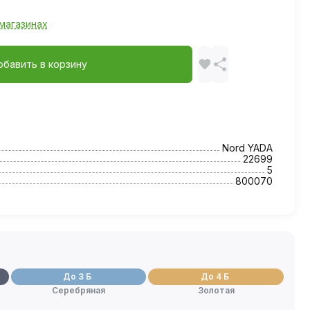
магазинах
обавить в корзину
Nord YADA
22699
5
800070
До 3 Б
До 4 Б
Серебряная
Золотая