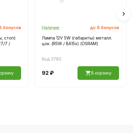
8
бонусов
Наличие
до
9
бонусов
ы, стоп)
Лампа 12V 5W (габариты) металл.
7/7 /
цок. (R5W / BA15s) (OSRAM)
Код 3780
92 ₽
орзину
В корзину