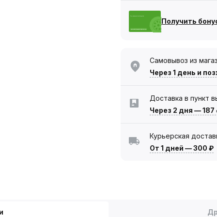
Получить бону
Самовывоз из мага
Через 1 день
и поз
Доставка в пункт 
Через 2 дня
—
187
Курьерская достав
От 1 дней
—
300 ₽
и
Др