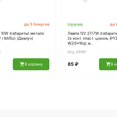
до
3
бонусов
Наличие
до
 10W (габариты) металл.
Лампа 12V 27/7W (габарит
 / ВА15s) (Диалуч)
2х конт. пласт. цоколь (PY2
W2/5*16q) ж...
8
Код 39981
85 ₽
В корзину
В к