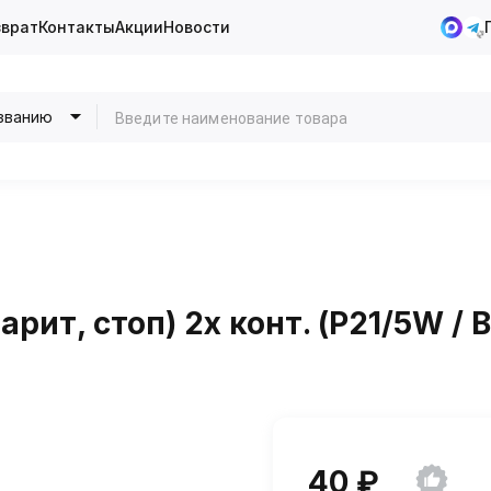
зврат
Контакты
Акции
Новости
званию
арит, стоп) 2х конт. (P21/5W / 
40 ₽