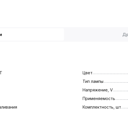
и
Др
T
Цвет
Тип лампы
Напряжение, V
Применяемость
аливания
Комплектность, шт