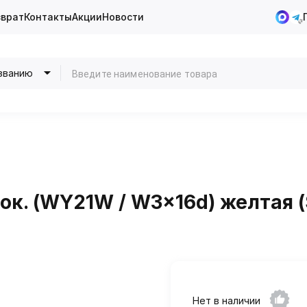
зврат
Контакты
Акции
Новости
званию
цок. (WY21W / W3x16d) желтая 
Нет в наличии