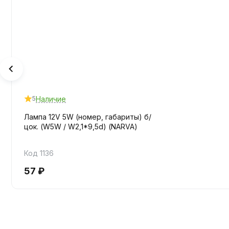
Наличие
5
Лампа 12V 5W (номер, габариты) б/
цок. (W5W / W2,1*9,5d) (NARVA)
Код 1136
57 ₽