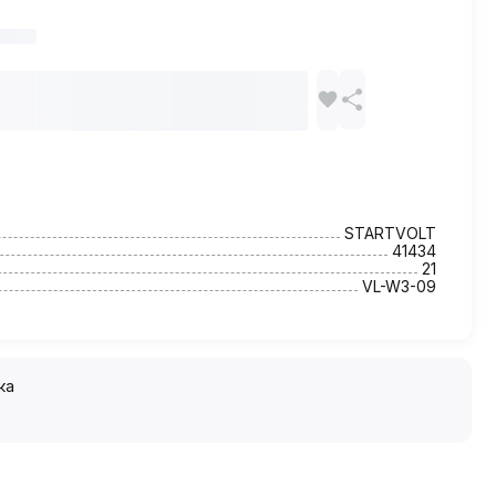
STARTVOLT
41434
21
VL-W3-09
ка