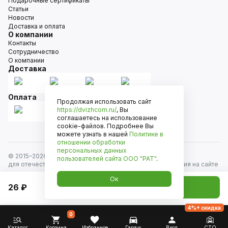
Подарочные сертификаты
Статьи
Новости
Доставка и оплата
О компании
Контакты
Сотрудничество
О компании
Доставка
Оплата
Продолжая использовать сайт
https://dvizhcom.ru/
, Вы
соглашаетесь на использование
cookie-файлов. Подробнее Вы
можете узнать в нашей
Политике в
отношении обработки
персональных данных
© 2015–
2026
Движком — сеть магазинов автозапчастей
пользователей сайта
ООО "РАТ"
.
для отечественных автомобилей и иномарок. Информация на сайте
носит исключительно информационный характер и не является
Ок
публичной офертой, определяемой положениями
26 ₽
Добавить в корзину
ст. 437 Гражданского кодекса РФ. Все права защищены.
4%+ скидка
0
Каталог
Корзина
Избранное
Гараж
Вход
СТО