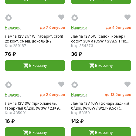
Наличие
до
7
бонусов
Наличие
до
4
бонусов
Лампа 12V 21/4W (габарит, стоп)
Лампа 12V 5W (салон, номер)
2х конт. смещ. цоколь (P2...
софит 38мм (C5W / SV8.5 T11x...
Код 289187
Код 354273
76 ₽
36 ₽
В корзину
В корзину
Наличие
до
2
бонусов
Наличие
до
13
бонусов
Лампа 12V 3W (приб.панель,
Лампа 12V 16W (фонарь задний)
габариты) б/цок. (W3W / 2,1*9,...
б/цок. (W16W / W2,1x9,5d) (...
Код 435991
Код 53159
16 ₽
142 ₽
В корзину
В корзину