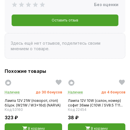
Без оценки
Оставить отзыв
Здесь ещё нет отзывов, поделитесь своим
мнением о товаре.
Похожие товары
Наличие
до
30
бонусов
Наличие
до
4
бонусов
Лампа 12V 21W (поворот, стоп)
Лампа 12V 10W (салон, номер)
б/цок. (W21W / W3x16d) (NARVA)
софит 36мм (C10W / SV8.5 T11...
Код 53160
Код 22454
323 ₽
38 ₽
В корзину
В корзину