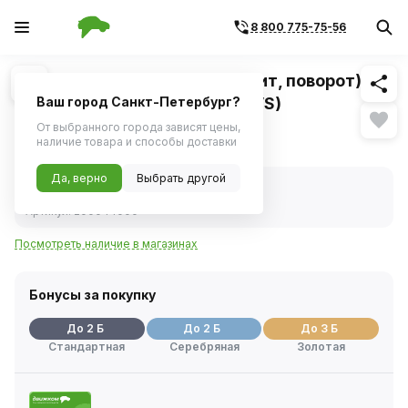
8 800 775-75-56
Похожие
1
/
1
Лампа 24V 4W (номер, габарит, поворот)
металл. цок. (T4W / BA9s) (SVS)
Ваш город Санкт-Петербург?
От выбранного города зависят цены,
26 ₽
наличие товара и способы доставки
Да, верно
Выбрать другой
В наличии
Код товара:
81798
Артикул:
200044000
Посмотреть наличие в магазинах
Бонусы за покупку
До 2 Б
До 2 Б
До 3 Б
Стандартная
Серебряная
Золотая