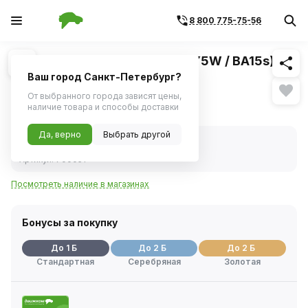
8 800 775-75-56
Похожие
1
/
1
Лампа 24V 5W (габариты) (RY5W / BA15s)
желтая (KRAFT)
Ваш город Санкт-Петербург?
От выбранного города зависят цены,
17 ₽
наличие товара и способы доставки
Да, верно
Выбрать другой
В наличии
Код товара:
26229
Артикул:
700051
Посмотреть наличие в магазинах
Бонусы за покупку
До 1 Б
До 2 Б
До 2 Б
Стандартная
Серебряная
Золотая