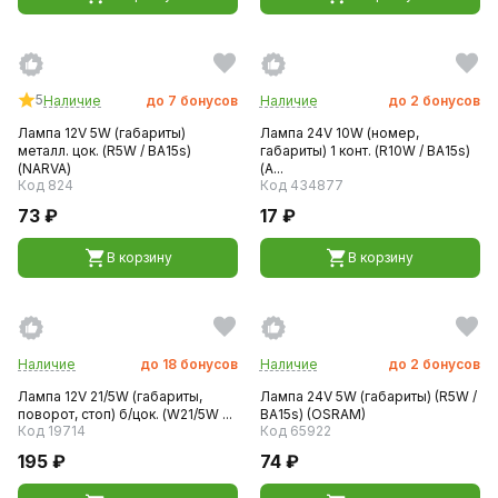
5
Наличие
до
7
бонусов
Наличие
до
2
бонусов
Лампа 12V 5W (габариты)
Лампа 24V 10W (номер,
металл. цок. (R5W / BA15s)
габариты) 1 конт. (R10W / BA15s)
(NARVA)
(А...
Код 824
Код 434877
73 ₽
17 ₽
В корзину
В корзину
Наличие
до
18
бонусов
Наличие
до
2
бонусов
Лампа 12V 21/5W (габариты,
Лампа 24V 5W (габариты) (R5W /
поворот, стоп) б/цок. (W21/5W ...
BA15s) (OSRAM)
Код 19714
Код 65922
195 ₽
74 ₽