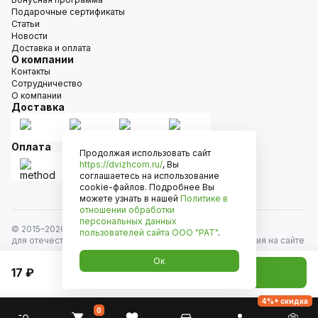
Подарочные сертификаты
Статьи
Новости
Доставка и оплата
О компании
Контакты
Сотрудничество
О компании
Доставка
Оплата
Продолжая использовать сайт
https://dvizhcom.ru/
, Вы
соглашаетесь на использование
cookie-файлов. Подробнее Вы
можете узнать в нашей
Политике в
отношении обработки
персональных данных
© 2015–
2026
Движком — сеть магазинов автозапчастей
пользователей сайта
ООО "РАТ"
.
для отечественных автомобилей и иномарок. Информация на сайте
носит исключительно информационный характер и не является
Ок
публичной офертой, определяемой положениями
17 ₽
Добавить в корзину
ст. 437 Гражданского кодекса РФ. Все права защищены.
4%+ скидка
0