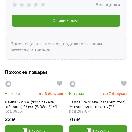
Без оценки
Оставить отзыв
Здесь ещё нет отзывов, поделитесь своим
мнением о товаре.
Похожие товары
Наличие
до
3
бонусов
Наличие
до
7
бонусов
Лампа 12V 3W (приб.панель,
Лампа 12V 21/4W (габарит, стоп)
габариты) б/цок. (W3W / 2,1*9...
2х конт. смещ. цоколь (P2...
Код 38051
Код 289187
33 ₽
76 ₽
В корзину
В корзину