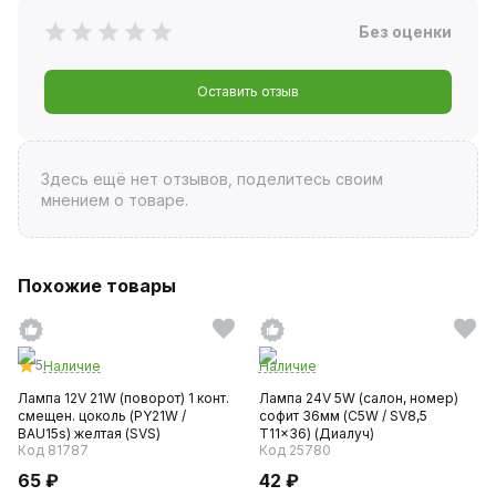
Без оценки
Оставить отзыв
Здесь ещё нет отзывов, поделитесь своим
мнением о товаре.
Похожие товары
5
Наличие
Наличие
Лампа 12V 21W (поворот) 1 конт.
Лампа 24V 5W (салон, номер)
смещен. цоколь (PY21W /
софит 36мм (C5W / SV8,5
BAU15s) желтая (SVS)
T11x36) (Диалуч)
Код 81787
Код 25780
65 ₽
42 ₽