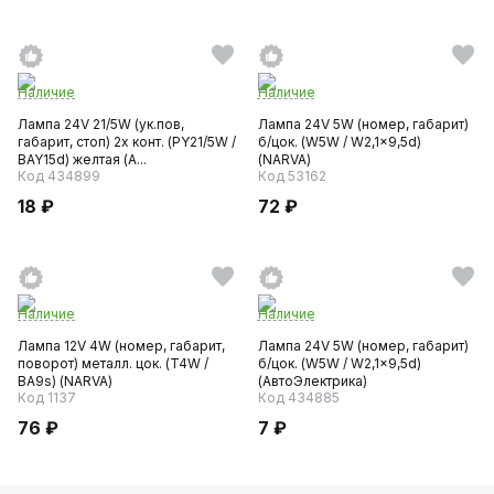
Наличие
Наличие
Лампа 24V 21/5W (ук.пов,
Лампа 24V 5W (номер, габарит)
габарит, стоп) 2х конт. (PY21/5W /
б/цок. (W5W / W2,1x9,5d)
BAY15d) желтая (А...
(NARVA)
Код 434899
Код 53162
18 ₽
72 ₽
Наличие
Наличие
Лампа 12V 4W (номер, габарит,
Лампа 24V 5W (номер, габарит)
поворот) металл. цок. (T4W /
б/цок. (W5W / W2,1x9,5d)
BA9s) (NARVA)
(АвтоЭлектрика)
Код 1137
Код 434885
76 ₽
7 ₽