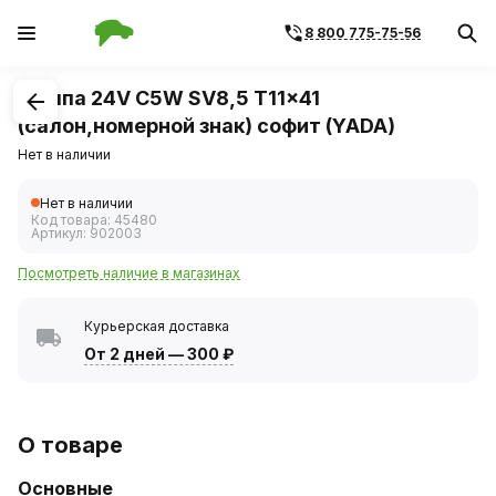
8 800 775-75-56
1
/
1
Лампа 24V C5W SV8,5 T11x41
(салон,номерной знак) софит (YADA)
Нет в наличии
Нет в наличии
Код товара:
45480
Артикул:
902003
Посмотреть наличие в магазинах
Курьерская доставка
От 2 дней
—
300 ₽
О товаре
Основные