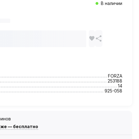
В наличии
FORZA
253188
14
925-058
зинов
зже — бесплатно