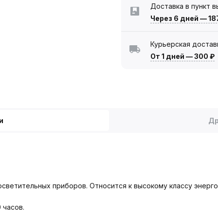
Доставка в пункт 
Через 6 дней
—
18
Курьерская достав
От 1 дней
—
300 ₽
и
Др
светительных приборов. Относится к высокому классу энерго
 часов.