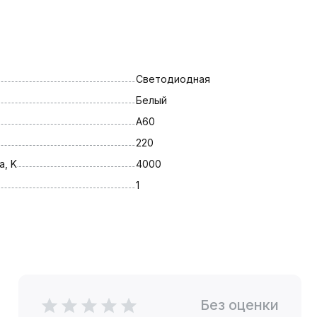
Светодиодная
Белый
А60
220
, K
4000
1
Без оценки