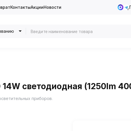
зврат
Контакты
Акции
Новости
званию
 14W светодиодная (1250lm 40
осветительных приборов.