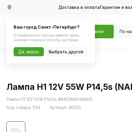
Доставка и оплата
Гарантии и во
Ваш город Санкт-Петербург?
По на
Каталог
От выбранного города зависят цены,
наличие товара и способы доставки
Да, верно
Выбрать другой
Главная
Каталог
Автосвет
Галоген
Лампа H1 12V 55W P14,5s (NA
Лампа H1 12V 55W P14,5s &#40;NARVA&#41;
Код товара:
1134
Артикул:
48320