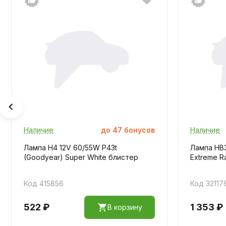
Наличие
до
47
бонусов
Наличие
Лампа H4 12V 60/55W P43t
Лампа HB
(Goodyear) Super White блистер
Extreme R
Код 415856
Код 32117
522 ₽
1 353 ₽
В корзину