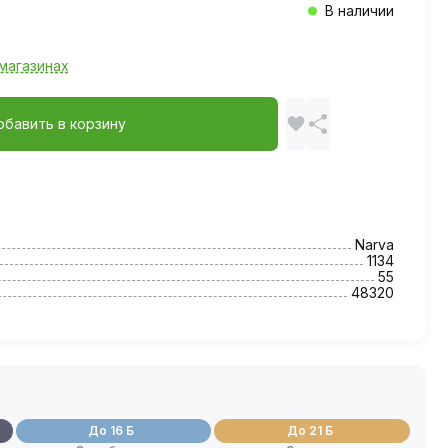
В наличии
магазинах
обавить в корзину
Narva
1134
55
48320
До 16 Б
До 21 Б