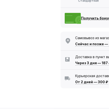
Стандартная
Получить бону
Самовывоз из мага
Сейчас
и позже —
Доставка в пункт 
Через 3 дня
—
187
Курьерская достав
От 2 дней
—
300 ₽