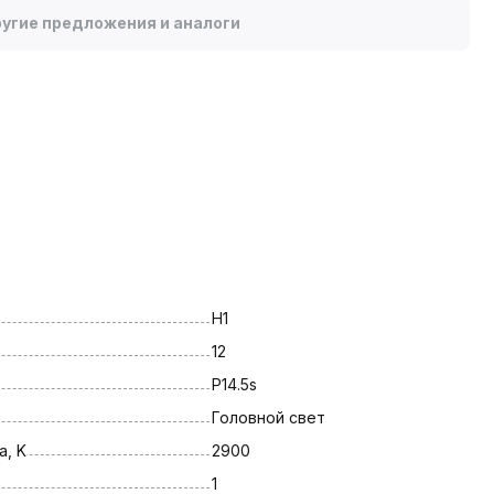
угие предложения и аналоги
H1
12
P14.5s
Головной свет
, K
2900
1