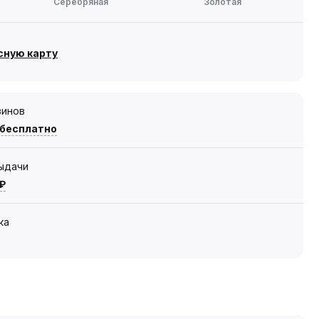
Серебряная
Золотая
сную карту
зинов
 бесплатно
выдачи
 ₽
ка