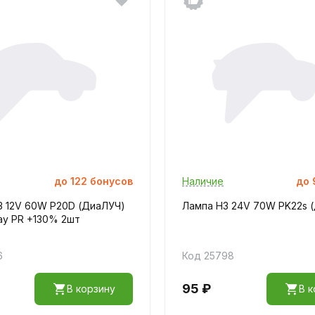
до
122
бонусов
Наличие
до
3 12V 60W P20D (ДиаЛУЧ)
Лампа H3 24V 70W PK22s 
ay PR +130% 2шт
6
Код 25798
95 ₽
В корзину
В к