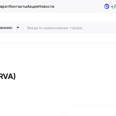
зврат
Контакты
Акции
Новости
званию
RVA)