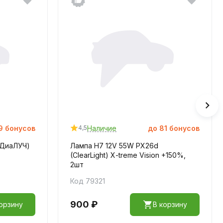
9
бонусов
Наличие
до
81
бонусов
4,5
(ДиаЛУЧ)
Лампа H7 12V 55W PX26d
(ClearLight) X-treme Vision +150%,
2шт
Код 79321
900 ₽
орзину
В корзину