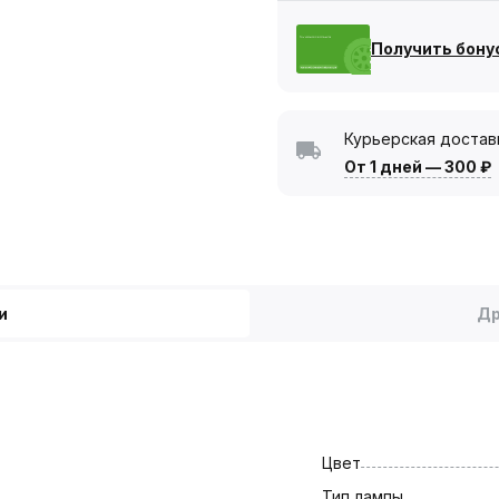
Получить бону
Курьерская достав
От 1 дней
—
300 ₽
и
Др
Цвет
Тип лампы