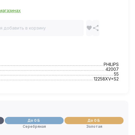
магазинах
я добавить в корзину
PHILIPS
42007
55
12258XV+S2
До 0 Б
До 0 Б
Серебряная
Золотая