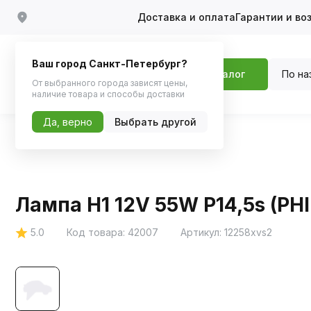
Доставка и оплата
Гарантии и во
Ваш город Санкт-Петербург?
По на
Каталог
От выбранного города зависят цены,
наличие товара и способы доставки
Да, верно
Выбрать другой
Главная
Каталог
Автосвет
Галоген
Лампа H1 12V 55W P14,5s (PHI
5.0
Код товара:
42007
Артикул:
12258xvs2