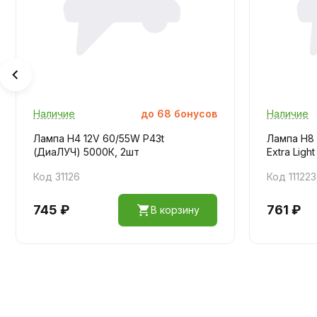
Наличие
до
68
бонусов
Наличие
Лампа H4 12V 60/55W P43t
Лампа H8 
(ДиаЛУЧ) 5000К, 2шт
Extra Ligh
Код 31126
Код 11122
745 ₽
761 ₽
В корзину