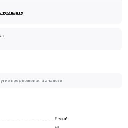
сную карту
ка
угие предложения и аналоги
Белый
H1