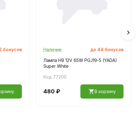
2
бонусов
Наличие
до
44
бонусов
Лампа H9 12V 65W PGJ19-5 (YADA)
Super White
Код 77200
480 ₽
орзину
В корзину