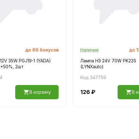
до
69
бонусов
Наличие
до
1
12V 35W PGJ19-1 (YADA)
Лампа H3 24V 70W PK22S
t +50%, 2шт
(LYNXauto)
34
Код 347759
126 ₽
В корзину
В к