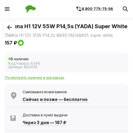
8 800 775-75-56
1
/
1
Лампа H1 12V 55W P14,5s (YADA) Super White
Лампа H1 12V 55W P14,5s &#40;YADA&#41; super white
157 ₽
В наличии
Код товара:
6346
Артикул:
800016
Посмотреть наличие в магазинах
Самовывоз из магазинов
Сейчас
и позже — бесплатно
Доставка в пункт выдачи
Через 3 дня
—
187 ₽