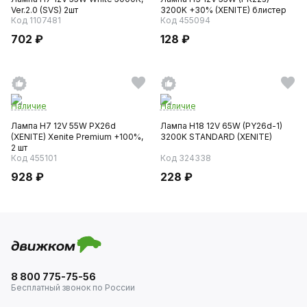
Ver.2.0 (SVS) 2шт
3200K +30% (XENITE) блистер
Код 1107481
Код 455094
702 ₽
128 ₽
Наличие
Наличие
Лампа H7 12V 55W PX26d
Лампа H18 12V 65W (PY26d-1)
(XENITE) Xenite Premium +100%,
3200K STANDARD (XENITE)
2 шт
Код 455101
Код 324338
928 ₽
228 ₽
8 800 775-75-56
Бесплатный звонок по России