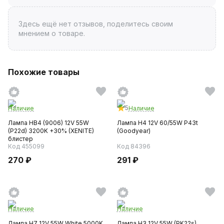
Здесь ещё нет отзывов, поделитесь своим
мнением о товаре.
Похожие товары
5
Наличие
Наличие
Лампа HB4 (9006) 12V 55W
Лампа H4 12V 60/55W P43t
(P22d) 3200K +30% (XENITE)
(Goodyear)
блистер
Код 455099
Код 84396
270 ₽
291 ₽
Наличие
Наличие
Лампа H7 12V 55W White 5000K,
Лампа H3 12V 55W (PK22s)