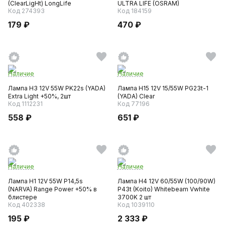
(ClearLigНt) LongLife
ULTRA LIFE (OSRAM)
Код 274393
Код 184159
179 ₽
470 ₽
Наличие
Наличие
Лампа H3 12V 55W PK22s (YADA)
Лампа H15 12V 15/55W PG23t-1
Extra Light +50%, 2шт
(YADA) Clear
Код 1112231
Код 77196
558 ₽
651 ₽
Наличие
Наличие
Лампа H1 12V 55W P14,5s
Лампа H4 12V 60/55W (100/90W)
(NARVA) Range Power +50% в
P43t (Koito) Whitebeam Vwhite
блистере
3700K 2 шт
Код 402338
Код 1039110
195 ₽
2 333 ₽