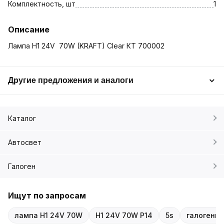
Комплектность, шт
1
Описание
Лампа H1 24V 70W (KRAFT) Clear КТ 700002
Другие предложения и аналоги
Каталог
Автосвет
Галоген
Ищут по запросам
лампа H1 24V 70W
H1 24V 70W P14
5s
галогенна