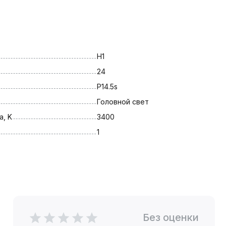
H1
24
P14.5s
Головной свет
, K
3400
1
Без оценки