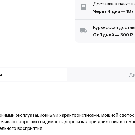
Доставка в пункт 
Через 4 дня
—
187
Курьерская достав
От 1 дней
—
300 ₽
и
Др
нными эксплуатационными характеристиками, мощной светоо
ечивают хорошую видимость дороги как при движении в темно
ельного восприятия