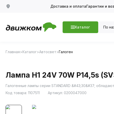
Доставка и оплата
Гарантии и во
По на
Каталог
Главная
Каталог
Автосвет
Галоген
Лампа H1 24V 70W P14,5s (SV
Галогенные лампы серии STANDARD &#43;30&#37; обладают
Код товара:
1107511
Артикул:
0200047000