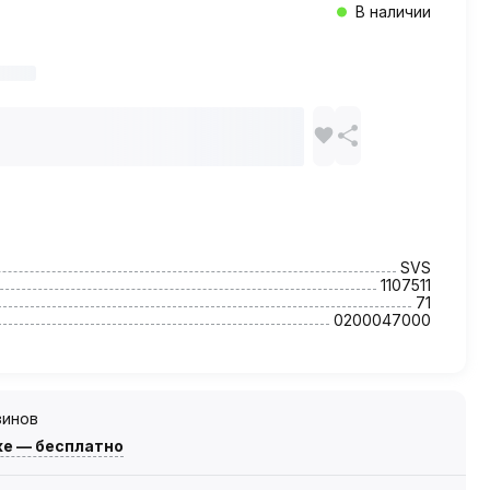
В наличии
SVS
1107511
71
0200047000
зинов
же — бесплатно