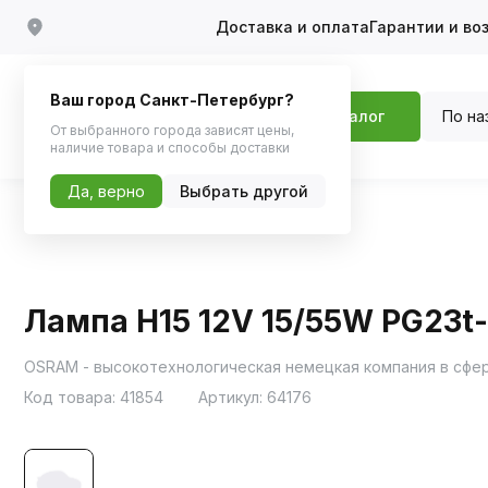
Доставка и оплата
Гарантии и во
Ваш город Санкт-Петербург?
По на
Каталог
От выбранного города зависят цены,
наличие товара и способы доставки
Да, верно
Выбрать другой
Главная
Каталог
Автосвет
Галоген
Лампа H15 12V 15/55W PG23t
OSRAM - высокотехнологическая немецкая компания в сфе
Код товара:
41854
Артикул:
64176