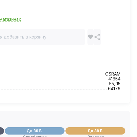
магазинах
я добавить в корзину
OSRAM
41854
55, 15
64176
До 39 Б
До 39 Б
Серебряная
Золотая