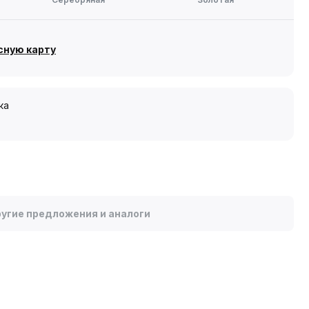
сную карту
ка
угие предложения и аналоги