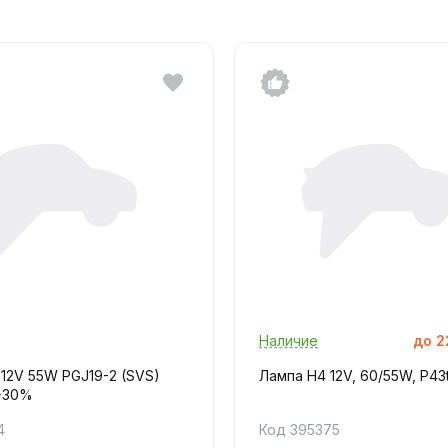
Наличие
до
2
 12V 55W PGJ19-2 (SVS)
Лампа H4 12V, 60/55W, P43
 +30%
4
Код 395375