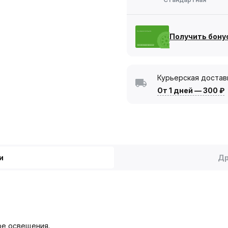
Получить бону
Курьерская достав
От 1 дней
—
300 ₽
и
Др
ре освещения.