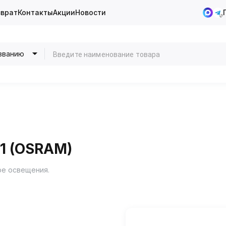
зврат
Контакты
Акции
Новости
званию
-1 (OSRAM)
ре освещения.