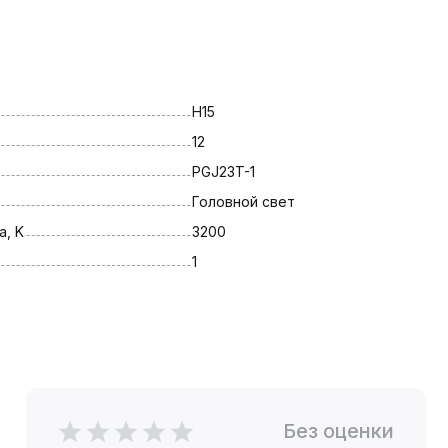
H15
12
PGJ23T-1
Головной свет
, K
3200
1
Без оценки