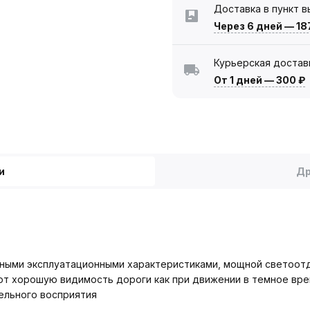
Доставка в пункт 
Через 6 дней
—
18
Курьерская достав
От 1 дней
—
300 ₽
и
Др
ными эксплуатационными характеристиками, мощной светоотд
т хорошую видимость дороги как при движении в темное врем
ельного восприятия