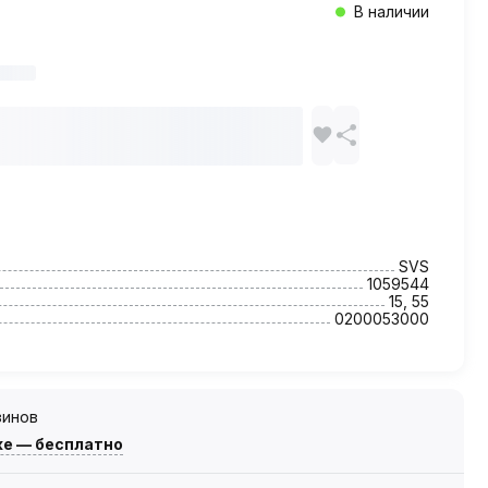
В наличии
SVS
1059544
15, 55
0200053000
зинов
же — бесплатно