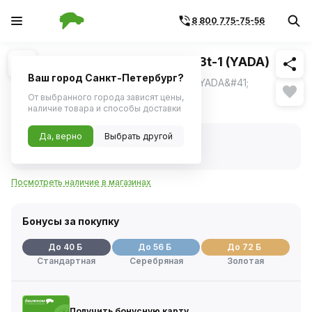
8 800 775-75-56
Похожие
1
/
1
Лампа H15 24V 20/60W PGJ23t-1 (YADA)
Ваш город Санкт-Петербург?
Лампа H15 24V 20/60W PGJ23T-1 &#40;YADA&#41;
От выбранного города зависят цены,
792 ₽
наличие товара и способы доставки
Да, верно
Выбрать другой
В наличии
Код товара:
98840
Артикул:
900143
Посмотреть наличие в магазинах
Бонусы за покупку
До 40 Б
До 56 Б
До 72 Б
Стандартная
Серебряная
Золотая
Получить бонусную карту