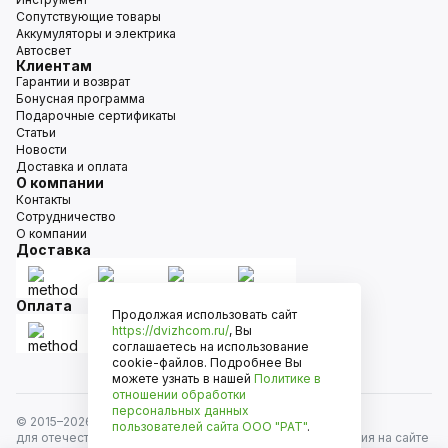
Сопутствующие товары
Аккумуляторы и электрика
Автосвет
Клиентам
Гарантии и возврат
Бонусная программа
Подарочные сертификаты
Статьи
Новости
Доставка и оплата
О компании
Контакты
Сотрудничество
О компании
Доставка
Оплата
Продолжая использовать сайт
https://dvizhcom.ru/
, Вы
соглашаетесь на использование
cookie-файлов. Подробнее Вы
можете узнать в нашей
Политике в
отношении обработки
персональных данных
© 2015–
2026
Движком — сеть магазинов автозапчастей
пользователей сайта
ООО "РАТ"
.
для отечественных автомобилей и иномарок. Информация на сайте