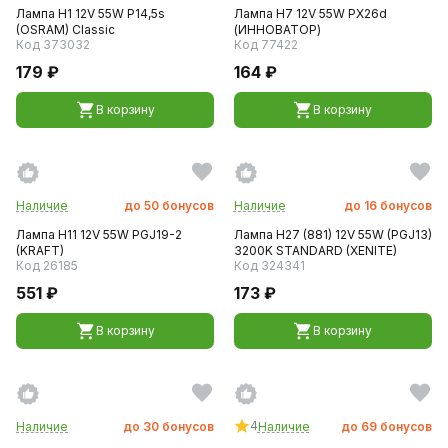
Лампа H1 12V 55W P14,5s
Лампа H7 12V 55W PХ26d
(OSRAM) Classic
(ИННОВАТОР)
Код 373032
Код 77422
179 ₽
164 ₽
В корзину
В корзину
Наличие
до
50
бонусов
Наличие
до
16
бонусов
Лампа H11 12V 55W PGJ19-2
Лампа H27 (881) 12V 55W (PGJ13)
(KRAFT)
3200K STANDARD (XENITE)
Код 26185
Код 324341
551 ₽
173 ₽
В корзину
В корзину
4
Наличие
до
30
бонусов
Наличие
до
69
бонусов