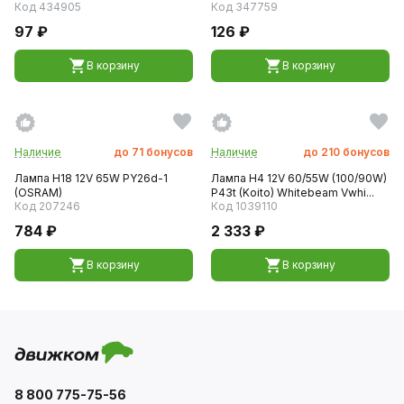
Код 434905
Код 347759
97 ₽
126 ₽
В корзину
В корзину
Наличие
до
71
бонусов
Наличие
до
210
бонусов
Лампа H18 12V 65W PY26d-1
Лампа H4 12V 60/55W (100/90W)
(OSRAM)
P43t (Koito) Whitebeam Vwhi...
Код 207246
Код 1039110
784 ₽
2 333 ₽
В корзину
В корзину
8 800 775-75-56