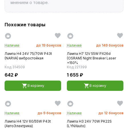
мнением о товаре.
Похожие товары
Наличие
до
19
бонусов
Наличие
до
149
бонусов
Лампа H4 24V 75/70W P43t
Лампа H7 12V 55W PX26d
(NARVA) вибростойкая
(OSRAM) Night Breaker Laser
+150%
Код 314509
Код 221399
642 ₽
1 655 ₽
В корзину
В корзину
Наличие
до
9
бонусов
Наличие
до
12
бонусов
Лампа H4 12V 60/55W P43t
Лампа H3 24V 70W PK22S
(АвтоЭлектрика)
(LYNXauto)