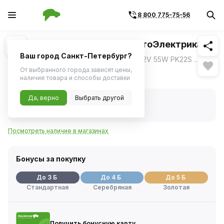
8 800 775-75-56
Похожие
1
/
3
Лампа H3 12V 55W PK22s (АвтоЭлектрика)
Ваш город Санкт-Петербург?
Галогенная автомобильная лампа H3 12V 55W PK22S разработана для использования в системах головного освещения автомобилей.
ещё
От выбранного города зависят цены,
51 ₽
наличие товара и способы доставки
Да, верно
Выбрать другой
В наличии
Код товара:
434913
Артикул:
h31255pk22s
Посмотреть наличие в магазинах
Бонусы за покупку
До 3 Б
До 4 Б
До 5 Б
Стандартная
Серебряная
Золотая
Получить бонусную карту