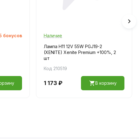
5
бонусов
Наличие
Лампа H11 12V 55W PGJ19-2
(XENITE) Xenite Premium +100%, 2
шт
Код 210519
1 173 ₽
орзину
В корзину