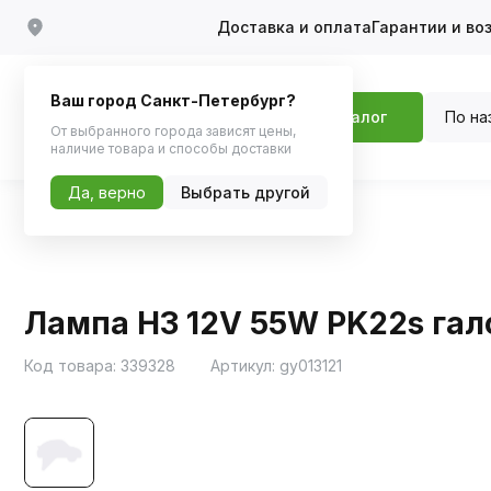
Доставка и оплата
Гарантии и во
Ваш город Санкт-Петербург?
По на
Каталог
От выбранного города зависят цены,
наличие товара и способы доставки
Да, верно
Выбрать другой
Главная
Каталог
Автосвет
Галоген
Лампа H3 12V 55W PK22s гало
Код товара:
339328
Артикул:
gy013121