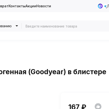
зврат
Контакты
Акции
Новости
званию
генная (Goodyear) в блистере
167 ₽