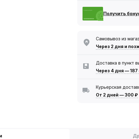
Получить бону
Самовывоз из мага
Через 2 дня
и поз
Доставка в пункт 
Через 4 дня
—
187
Курьерская достав
От 2 дней
—
300 ₽
и
Др