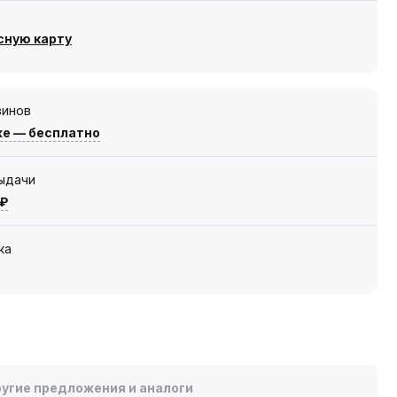
сную карту
зинов
же — бесплатно
выдачи
 ₽
ка
угие предложения и аналоги