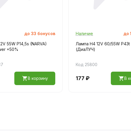
до
33
бонусов
Наличие
до
12V 55W P14,5s (NARVA)
Лампа H4 12V 60/55W P43t
wer +50%
(ДиаЛУЧ)
37
Код 25800
177 ₽
В корзину
В к