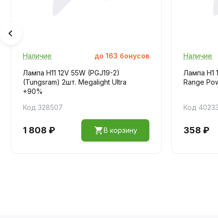
Наличие
до
163
бонусов
Наличие
Лампа H11 12V 55W (PGJ19-2)
Лампа H1 
(Tungsram) 2шт. Megalight Ultra
Range Po
+90%
Код 328507
Код 4023
1 808 ₽
358 ₽
В корзину