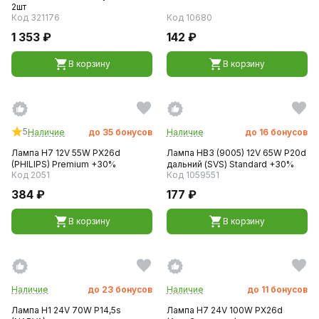
2шт
Код 321176
Код 10680
1 353 ₽
142 ₽
В корзину
В корзину
5
Наличие
до
35
бонусов
Наличие
до
16
бонусов
Лампа H7 12V 55W PX26d
Лампа HB3 (9005) 12V 65W P20d
(PHILIPS) Premium +30%
дальний (SVS) Standard +30%
Код 2051
Код 1059551
384 ₽
177 ₽
В корзину
В корзину
Наличие
до
23
бонусов
Наличие
до
11
бонусов
Лампа H1 24V 70W P14,5s
Лампа H7 24V 100W PX26d