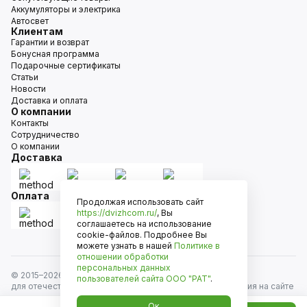
Аккумуляторы и электрика
Автосвет
Клиентам
Гарантии и возврат
Бонусная программа
Подарочные сертификаты
Статьи
Новости
Доставка и оплата
О компании
Контакты
Сотрудничество
О компании
Доставка
Оплата
Продолжая использовать сайт
https://dvizhcom.ru/
, Вы
соглашаетесь на использование
cookie-файлов. Подробнее Вы
можете узнать в нашей
Политике в
отношении обработки
персональных данных
© 2015–
2026
Движком — сеть магазинов автозапчастей
пользователей сайта
ООО "РАТ"
.
для отечественных автомобилей и иномарок. Информация на сайте
носит исключительно информационный характер и не является
Ок