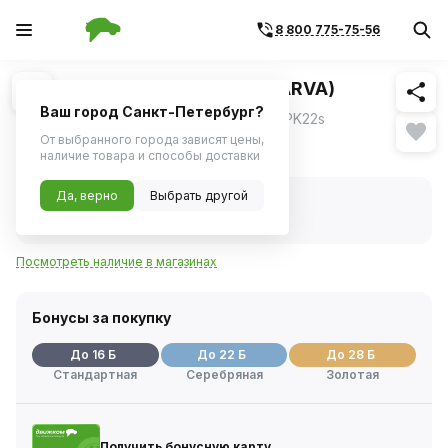
8 800 775-75-56
Похожие
1
/
1
Лампа H3 24V 70W PK22s (NARVA)
Ваш город Санкт-Петербург?
Галогенная лампа NARVA H3 24V 70W PK22s
От выбранного города зависят цены,
306 ₽
наличие товара и способы доставки
Да, верно
Выбрать другой
В наличии
Код товара:
314068
Артикул:
48700
Посмотреть наличие в магазинах
Бонусы за покупку
До 16 Б
До 22 Б
До 28 Б
Стандартная
Серебряная
Золотая
Получить бонусную карту