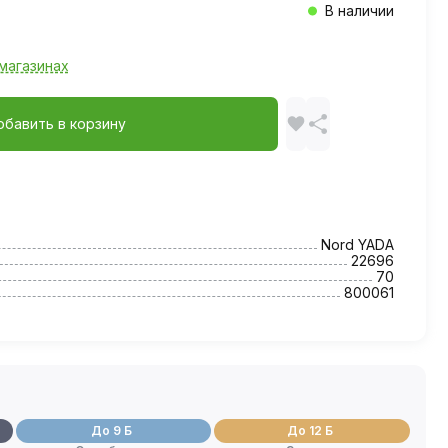
В наличии
магазинах
обавить в корзину
Nord YADA
22696
70
800061
До 9 Б
До 12 Б