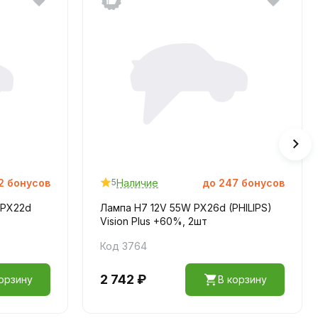
2
бонусов
Наличие
до
247
бонусов
5
 PX22d
Лампа H7 12V 55W PX26d (PHILIPS)
Vision Plus +60%, 2шт
Код 3764
2 742 ₽
орзину
В корзину