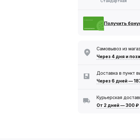
Стандартная
Получить бону
Самовывоз из мага
Через 4 дня
и поз
Доставка в пункт 
Через 6 дней
—
18
Курьерская достав
От 2 дней
—
300 ₽