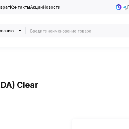
зврат
Контакты
Акции
Новости
званию
DA) Clear