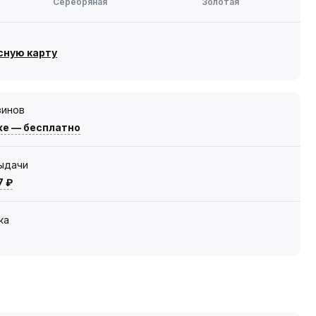
Серебряная
Золотая
сную карту
зинов
же — бесплатно
выдачи
7 ₽
ка