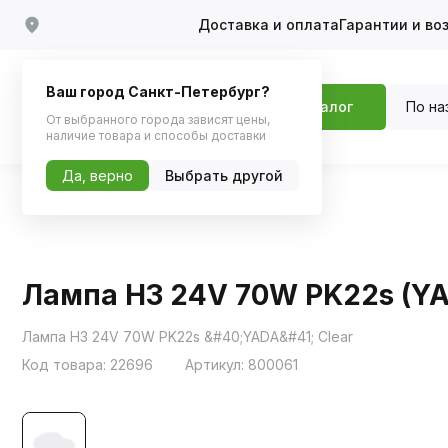
Доставка и оплата
Гарантии и во
Ваш город Санкт-Петербург?
По на
Каталог
От выбранного города зависят цены,
наличие товара и способы доставки
Да, верно
Выбрать другой
Главная
Каталог
Автосвет
Галоген
Лампа H3 24V 70W PK22s (YA
Лампа H3 24V 70W PK22s &#40;YADA&#41; Clear
Код товара:
22696
Артикул:
800061