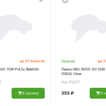
до
23
бонусов
Наличие
до
3
24V 70W P14,5s (NARVA)
Лампа HIR2 (9012) 12V 55W
(YADA) Clear
1
Код 1112237
355 ₽
В корзину
В к