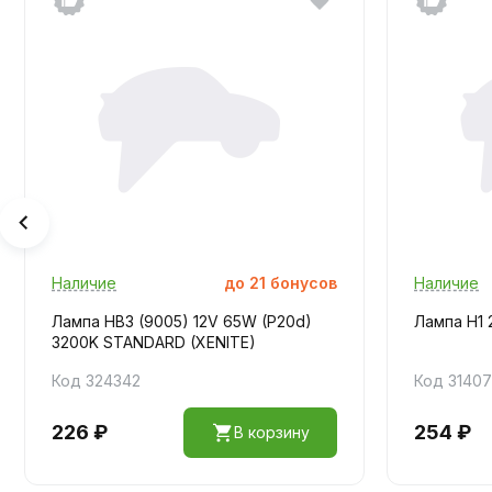
Наличие
до
21
бонусов
Наличие
Лампа HB3 (9005) 12V 65W (P20d)
Лампа H1 
3200K STANDARD (XENITE)
Код 324342
Код 31407
226 ₽
254 ₽
В корзину