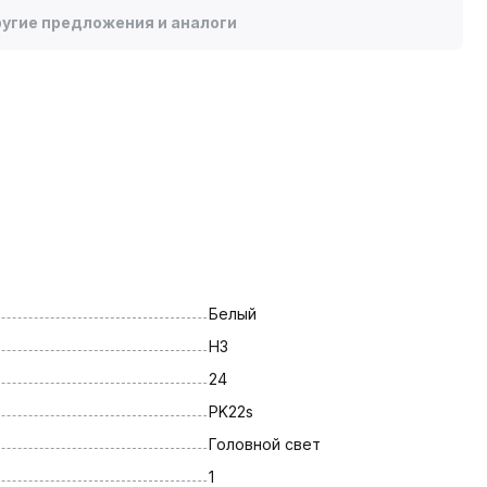
угие предложения и аналоги
Белый
H3
24
PK22s
Головной свет
1