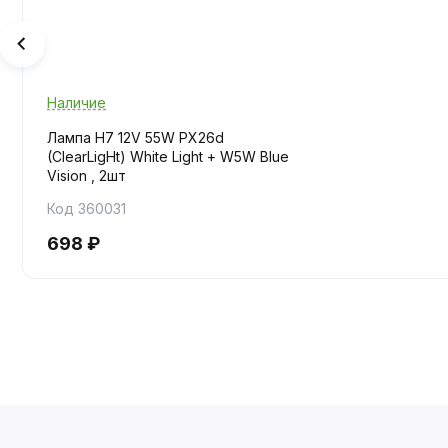
Наличие
Лампа H7 12V 55W PX26d
(ClearLigНt) White Light + W5W Blue
Vision , 2шт
Код 360031
698 ₽