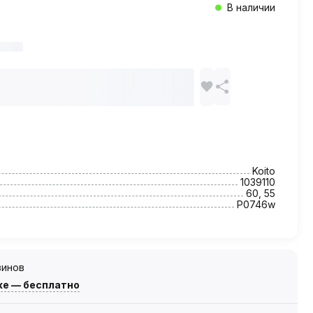
В наличии
Koito
1039110
60, 55
P0746w
зинов
же — бесплатно