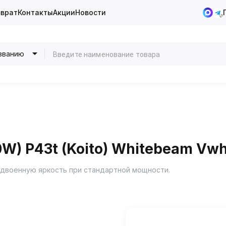
зврат
Контакты
Акции
Новости
званию
W) P43t (Koito) Whitebeam Vwh
двоенную яркость при стандартной мощности.