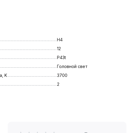
H4
12
P43t
Головной свет
, K
3700
2