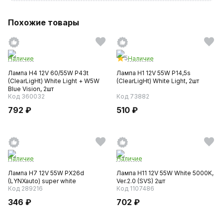
Похожие товары
5
Наличие
Наличие
Лампа H4 12V 60/55W P43t
Лампа H1 12V 55W P14,5s
(ClearLigНt) White Light + W5W
(ClearLigНt) White Light, 2шт
Blue Vision, 2шт
Код 360032
Код 73882
792 ₽
510 ₽
Наличие
Наличие
Лампа H7 12V 55W PX26d
Лампа H11 12V 55W White 5000K,
(LYNXauto) super white
Ver.2.0 (SVS) 2шт
Код 289216
Код 1107486
346 ₽
702 ₽