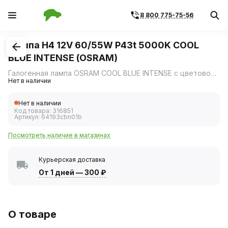
8 800 775-75-56
1
/
1
Лампа H4 12V 60/55W P43t 5000K COOL
BLUE INTENSE (OSRAM)
Галогенная лампа OSRAM COOL BLUE INTENSE c цветовой температурой 5000К.
Нет в наличии
Нет в наличии
Код товара:
316851
Артикул:
64193cbn01b
Посмотреть наличие в магазинах
Курьерская доставка
От 1 дней
—
300 ₽
О товаре