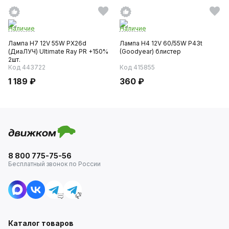
Наличие
Наличие
Лампа H7 12V 55W PX26d
Лампа H4 12V 60/55W P43t
(ДиаЛУЧ) Ultimate Ray PR +150%
(Goodyear) блистер
2шт.
Код 443722
Код 415855
1 189 ₽
360 ₽
8 800 775-75-56
Бесплатный звонок по России
Каталог товаров