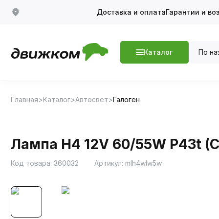
Доставка и оплата
Гарантии и во
По на
Каталог
Главная
Каталог
Автосвет
Галоген
Лампа H4 12V 60/55W P43t (Cl
Код товара:
360032
Артикул:
mlh4wlw5w