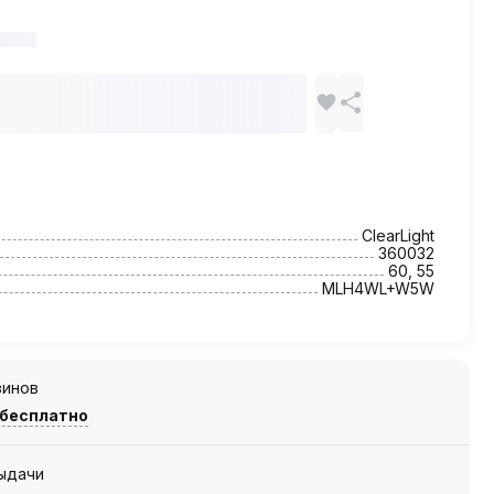
ClearLight
360032
60, 55
MLH4WL+W5W
зинов
 бесплатно
выдачи