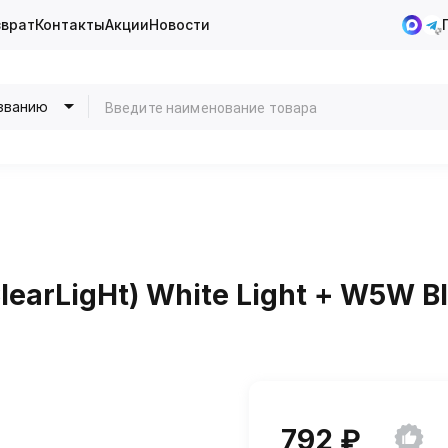
зврат
Контакты
Акции
Новости
званию
earLigНt) White Light + W5W Bl
792 ₽