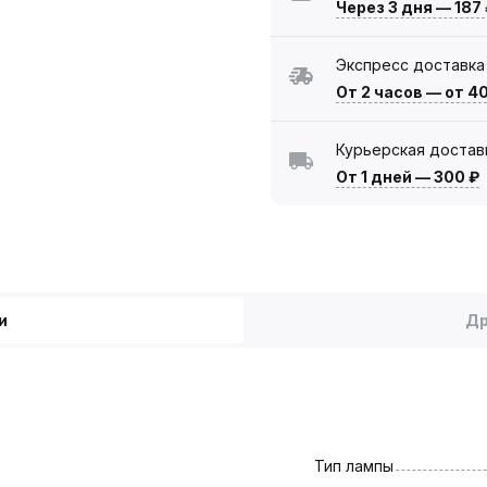
Через 3 дня
—
187
Экспресс доставка
От 2 часов
—
от 4
Курьерская достав
От 1 дней
—
300 ₽
и
Др
Тип лампы