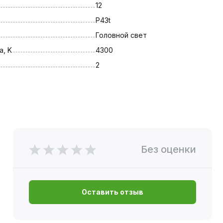
12
P43t
Головной свет
, K
4300
2
Без оценки
Оставить отзыв