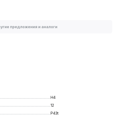
угие предложения и аналоги
H4
12
P43t