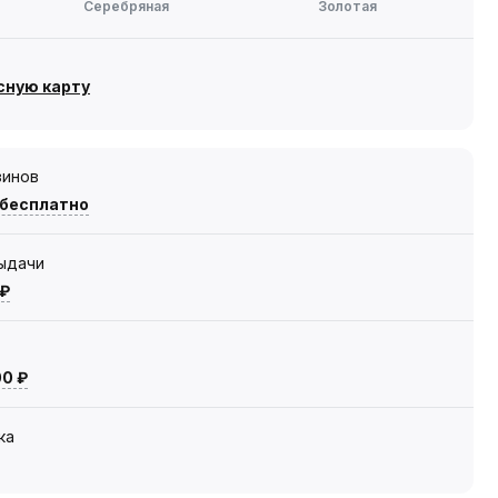
Серебряная
Золотая
сную карту
зинов
 бесплатно
выдачи
 ₽
00 ₽
ка