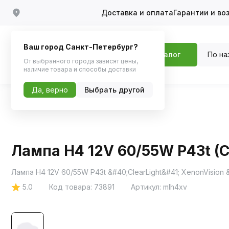
Доставка и оплата
Гарантии и во
Ваш город Санкт-Петербург?
По на
Каталог
От выбранного города зависят цены,
наличие товара и способы доставки
Да, верно
Выбрать другой
Главная
Каталог
Автосвет
Галоген
Лампа H4 12V 60/55W P43t (Cl
Лампа H4 12V 60/55W P43t &#40;ClearLight&#41; XenonVision 
5.0
Код товара:
73891
Артикул:
mlh4xv