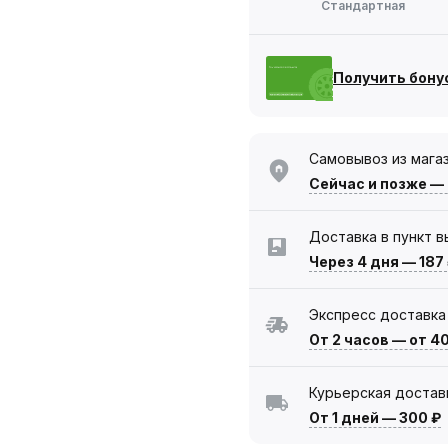
Стандартная
Получить бону
Самовывоз из мага
Сейчас
и позже —
Доставка в пункт 
Через 4 дня
—
187
Экспресс доставка
От 2 часов
—
от 4
Курьерская достав
От 1 дней
—
300 ₽