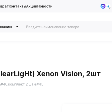
зврат
Контакты
Акции
Новости
званию
earLigНt) Xenon Vision, 2шт
&#40;комплект 2 шт.&#41;