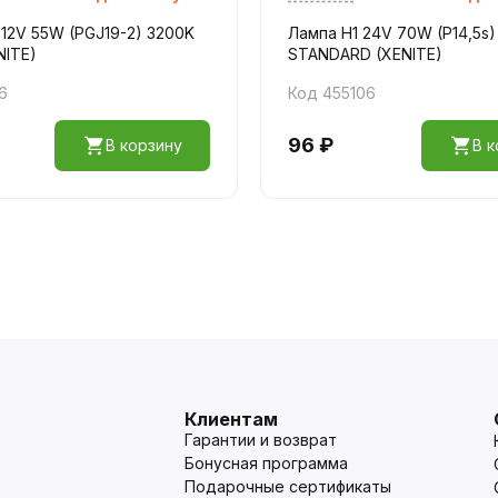
 12V 55W (PGJ19-2) 3200K
Лампа H1 24V 70W (P14,5s)
NITE)
STANDARD (XENITE)
6
Код 455106
96 ₽
В корзину
В к
Клиентам
Гарантии и возврат
Бонусная программа
Подарочные сертификаты