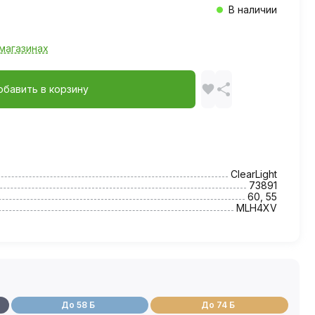
В наличии
магазинах
обавить в корзину
ClearLight
73891
60, 55
MLH4XV
До 58 Б
До 74 Б