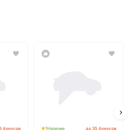
9
бонусов
Наличие
до
35
бонусов
5