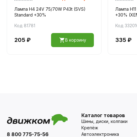
Лампа H4 24V 75/70W P43t (SVS)
Лампа H11
Standard +30%
+30% (XE
Код 81781
Код 33201
205 ₽
335 ₽
В корзину
Каталог товаров
Шины, диски, колпаки
Крепёж
8 800 775-75-56
Автоэлектроника