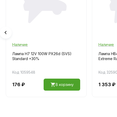
Наличие
Наличие
Лампа H7 12V 100W PX26d (SVS)
Лампа HB4
Standard +30%
Extreme R
Код 1059548
Код 3259
176 ₽
1 353 ₽
В корзину