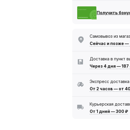
Получить бону
Самовывоз из мага
Сейчас
и позже —
Доставка в пункт 
Через 4 дня
—
187
Экспресс доставка
От 2 часов
—
от 4
Курьерская достав
От 1 дней
—
300 ₽