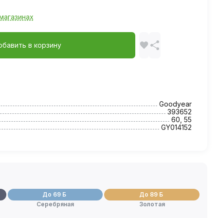
магазинах
обавить в корзину
Goodyear
393652
60, 55
GY014152
До 69 Б
До 89 Б
Серебряная
Золотая