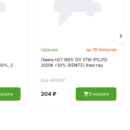
Наличие
до
19
бонусов
Лампа H27 (881) 12V 27W (PGJ13)
100%, 2
3200K +30% (XENITE) блистер
Код 455097
204 ₽
орзину
В корзину