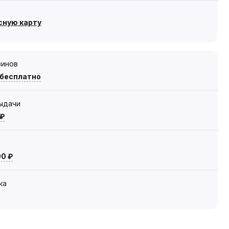
сную карту
зинов
 бесплатно
выдачи
 ₽
00 ₽
ка