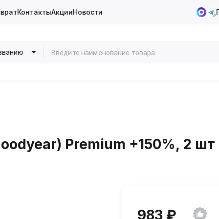
зврат
Контакты
Акции
Новости
званию
oodyear) Premium +150%, 2 шт
983 ₽