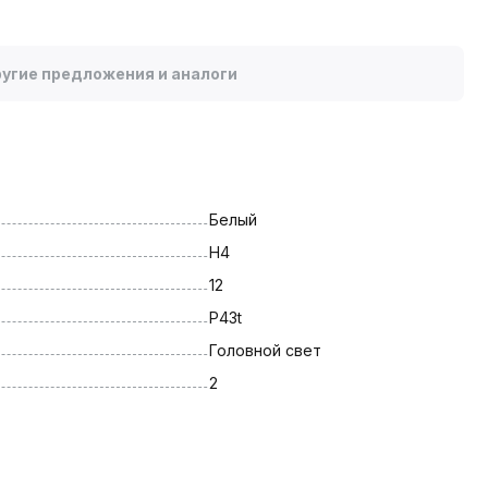
угие предложения и аналоги
Белый
H4
12
P43t
Головной свет
2