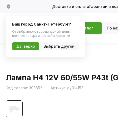
Доставка и оплата
Гарантии и во
Ваш город Санкт-Петербург?
По на
Каталог
От выбранного города зависят цены,
наличие товара и способы доставки
Да, верно
Выбрать другой
Главная
Каталог
Автосвет
Галоген
Лампа H4 12V 60/55W P43t (G
Код товара:
393652
Артикул:
gy014152