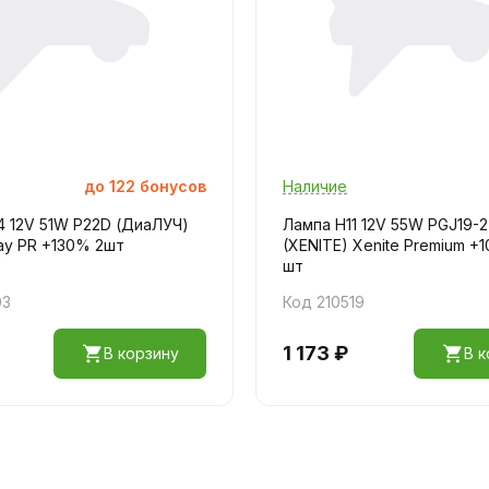
до
122
бонусов
Наличие
 12V 51W P22D (ДиаЛУЧ)
Лампа H11 12V 55W PGJ19-2
ay PR +130% 2шт
(XENITE) Xenite Premium +
шт
03
Код 210519
1 173 ₽
В корзину
В к