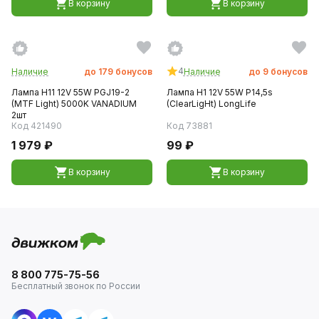
В корзину
В корзину
4
Наличие
до
179
бонусов
Наличие
до
9
бонусов
Лампа H11 12V 55W PGJ19-2
Лампа H1 12V 55W P14,5s
(MTF Light) 5000K VANADIUM
(ClearLigНt) LongLife
2шт
Код 421490
Код 73881
1 979 ₽
99 ₽
В корзину
В корзину
8 800 775-75-56
Бесплатный звонок по России