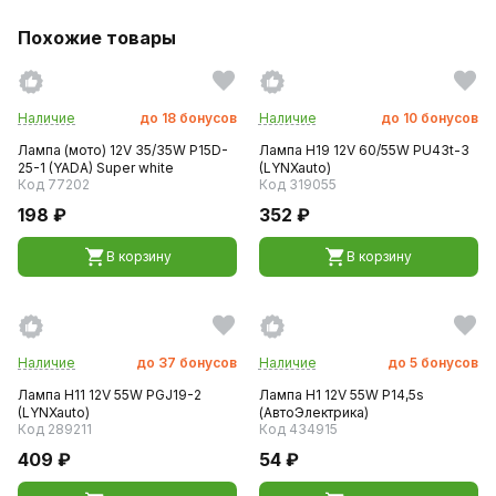
Похожие товары
Наличие
до
18
бонусов
Наличие
до
10
бонусов
Лампа (мото) 12V 35/35W P15D-
Лампа H19 12V 60/55W PU43t-3
25-1 (YADA) Super white
(LYNXauto)
Код 77202
Код 319055
198 ₽
352 ₽
В корзину
В корзину
Наличие
до
37
бонусов
Наличие
до
5
бонусов
Лампа H11 12V 55W PGJ19-2
Лампа H1 12V 55W P14,5s
(LYNXauto)
(АвтоЭлектрика)
Код 289211
Код 434915
409 ₽
54 ₽