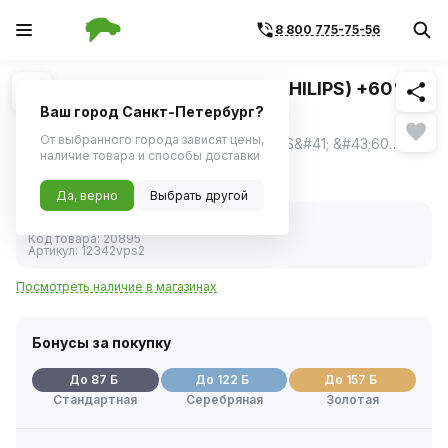
8 800 775-75-56
Похожие
1
/
2
Лампа H4 12V 60/55W P43t (PHILIPS) +60%
vision plus (2шт.)
Ваш город Санкт-Петербург?
От выбранного города зависят цены,
Лампа H4 12V 60/55W P43t &#40;PHILIPS&#41; &#43;60&#37; vision plus &#40;2шт.&#41;
ещё
наличие товара и способы доставки
1 740 ₽
Да, верно
Выбрать другой
В наличии
Код товара:
20895
Артикул:
12342vps2
Посмотреть наличие в магазинах
Бонусы за покупку
До 87 Б
До 122 Б
До 157 Б
Стандартная
Серебряная
Золотая