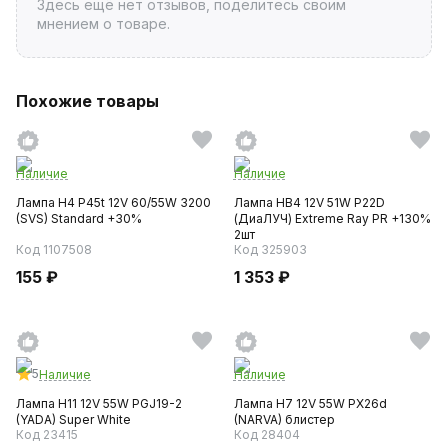
Здесь ещё нет отзывов, поделитесь своим
мнением о товаре.
Похожие товары
Наличие
Наличие
Лампа H4 P45t 12V 60/55W 3200
Лампа HB4 12V 51W P22D
(SVS) Standard +30%
(ДиаЛУЧ) Extreme Ray PR +130%
2шт
Код 1107508
Код 325903
155 ₽
1 353 ₽
5
Наличие
Наличие
Лампа H11 12V 55W PGJ19-2
Лампа H7 12V 55W PX26d
(YADA) Super White
(NARVA) блистер
Код 23415
Код 28404