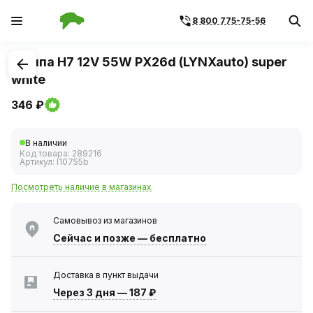
8 800 775-75-56
1
/
1
Лампа H7 12V 55W PX26d (LYNXauto) super
white
346 ₽
В наличии
Код товара:
289216
Артикул:
l10755b
Посмотреть наличие в магазинах
Самовывоз из магазинов
Сейчас
и позже — бесплатно
Доставка в пункт выдачи
Через 3 дня
—
187 ₽