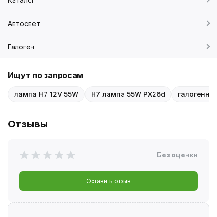
Каталог
Автосвет
Галоген
Ищут по запросам
лампа H7 12V 55W
H7 лампа 55W PX26d
галогенна
Отзывы
Без оценки
Оставить отзыв