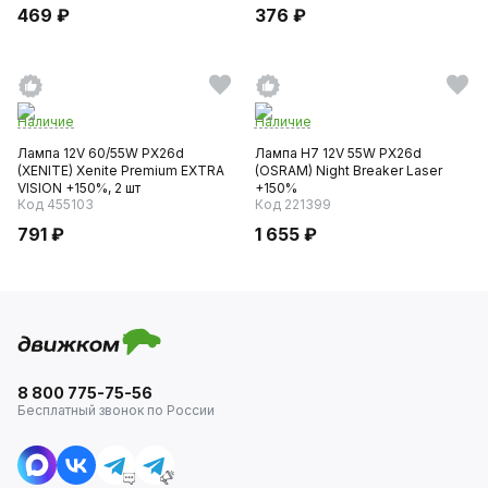
469 ₽
376 ₽
Наличие
Наличие
Лампа 12V 60/55W PX26d
Лампа H7 12V 55W PX26d
(XENITE) Xenite Premium EXTRA
(OSRAM) Night Breaker Laser
VISION +150%, 2 шт
+150%
Код 455103
Код 221399
791 ₽
1 655 ₽
8 800 775-75-56
Бесплатный звонок по России