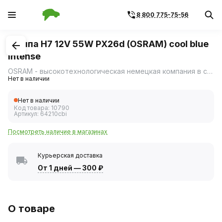
8 800 775-75-56
1
/
1
Лампа H7 12V 55W PX26d (OSRAM) cool blue
intense
OSRAM - высокотехнологическая немецкая компания в сфере освещения.
Нет в наличии
Нет в наличии
Код товара:
10790
Артикул:
64210cbi
Посмотреть наличие в магазинах
Курьерская доставка
От 1 дней
—
300 ₽
О товаре