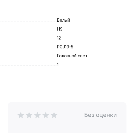
Белый
H9
12
PGJ19-5
Головной свет
1
Без оценки