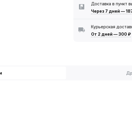
Доставка в пункт 
Через 7 дней
—
18
Курьерская достав
От 2 дней
—
300 ₽
и
Др