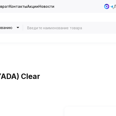
зврат
Контакты
Акции
Новости
званию
ADA) Clear