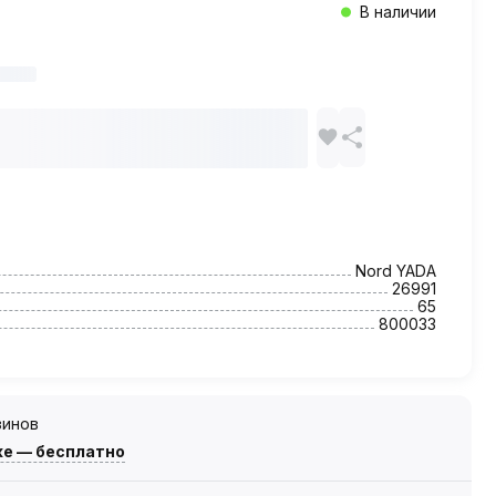
В наличии
Nord YADA
26991
65
800033
зинов
же — бесплатно