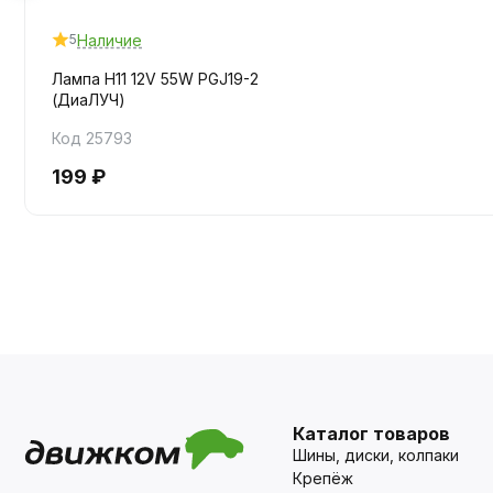
Наличие
5
Лампа H11 12V 55W PGJ19-2
(ДиаЛУЧ)
Код 25793
199 ₽
Каталог товаров
Шины, диски, колпаки
Крепёж